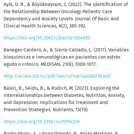
Ayik, D. B., & Büyükbayram, Z. (2022). The Identification of
the Relationship Between Oncology Patients’ Care
Dependency and Anxiety Levels. Journal Of Basic And
Clinical Health Sciences, 6(2), 385-392.
https://doi.org/10.30621/jbachs.1004095
Banegas-Cardero, A., & Sierra-Calzado, L. (2017). Variables
bioquímicas e inmunológicas en pacientes con estrés
agudo o crónico. MEDISAN, 21(8), 1008-1017.
http://scielo.sld.cu/pdf/san/v21n8/san08218.pdf
Basiri, R., Seidu, B., & Rudich, M. (2023). Exploring the
Interrelationships between Diabetes, Nutrition, Anxiety,
and Depression: Implications for Treatment and
Prevention Strategies. Nutrients, 15(19).
https://doi.org/10.3390/nu15194226
Basto-Abreu, A., López-Olmedo, N., Rojas-Martínez, R.,