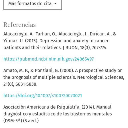
Más formatos de cita
Referencias
Alacacioglu, A., Tarhan, O., Alacacioglu, I., Dirican, A., &
Yilmaz, U. (2013). Depression and anxiety in cancer
patients and their relatives. J BUON, 18(3), 767-774.
https://pubmed.ncbi.nlm.nih.gov/24065497
Amato, M. P., & Ponziani, G. (2000). A prospective study on
the prognosis of multiple sclerosis. Neurological Sciences,
21(0), S831-S838.
https://doi.org/10.1007/s100720070021
Asociación Americana de Psiquiatría. (2014). Manual
diagnóstico y estadístico de los trastornos mentales
(DSM-5®) (5.aed.)