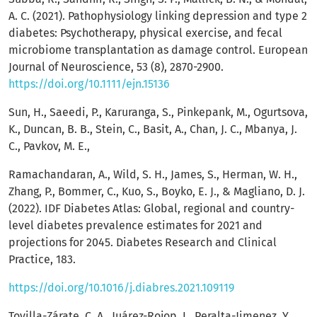
A. C. (2021). Pathophysiology linking depression and type 2
diabetes: Psychotherapy, physical exercise, and fecal
microbiome transplantation as damage control. European
Journal of Neuroscience, 53 (8), 2870-2900.
https://doi.org/10.1111/ejn.15136
Sun, H., Saeedi, P., Karuranga, S., Pinkepank, M., Ogurtsova,
K., Duncan, B. B., Stein, C., Basit, A., Chan, J. C., Mbanya, J.
C., Pavkov, M. E.,
Ramachandaran, A., Wild, S. H., James, S., Herman, W. H.,
Zhang, P., Bommer, C., Kuo, S., Boyko, E. J., & Magliano, D. J.
(2022). IDF Diabetes Atlas: Global, regional and country-
level diabetes prevalence estimates for 2021 and
projections for 2045. Diabetes Research and Clinical
Practice, 183.
https://doi.org/10.1016/j.diabres.2021.109119
Tovilla-Zárate, C. A., Juárez-Rojop, I., Peralta-Jimenez, Y.,