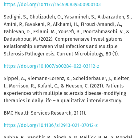
https://doi.org/10.1177/154596839500900103
Sedighi, S., Gholizadeh, O., Yasamineh, S., Akbarzadeh, S.,
Amini, P., Favakehi, P., Afkhami, H., Firouzi-Amandi, A.,
Pahlevan, D., Eslami, M., Yousefi, B., Poortahmasebi, V., &
Dadashpour, M. (2022). Comprehensive Investigations
Relationship Between Viral Infections and Multiple
Sclerosis Pathogenesis. Current Microbiology, 80 (1).
https://doi.org/10.1007/s00284-022-03112-z
Sippel, A., Riemann-Lorenz, K., Scheiderbauer, J., Kleiter,
I., Morrison, R., Kofahl, C., & Heesen, C. (2021). Patients
experiences with multiple sclerosis disease-modifying
therapies in daily life – a qualitative interview study.
BMC Health Services Research, 21 (1).
https://doi.org/10.1186/s12913-021-07012-z
Subba, R., Sandhir, R., Singh, S. P., Mallick, B. N., & Mondal,