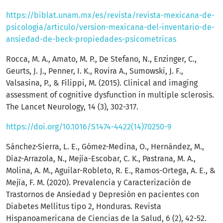
https://biblat.unam.mx/es/revista/revista-mexicana-de-
psicologia/articulo/version-mexicana-del-inventario-de-
ansiedad-de-beck-propiedades-psicometricas
Rocca, M. A., Amato, M. P., De Stefano, N., Enzinger, C.,
Geurts, J. J., Penner, I. K., Rovira A., Sumowski, J. F.,
Valsasina, P., & Filippi, M. (2015). Clinical and imaging
assessment of cognitive dysfunction in multiple sclerosis.
The Lancet Neurology, 14 (3), 302-317.
https://doi.org/10.1016/S1474-4422(14)70250-9
Sánchez-Sierra, L. E., Gómez-Medina, O., Hernández, M.,
Díaz-Arrazola, N., Mejía-Escobar, C. K., Pastrana, M. A.,
Molina, A. M., Aguilar-Robleto, R. E., Ramos-Ortega, A. E., &
Mejía, F. M. (2020). Prevalencia y Caracterización de
Trastornos de Ansiedad y Depresión en pacientes con
Diabetes Mellitus tipo 2, Honduras. Revista
Hispanoamericana de Ciencias de la Salud, 6 (2), 42-52.