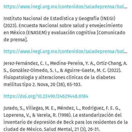
https://www.inegi.org.mx/contenidos/saladeprensa/boletines/2021/EstSociodemo/ENBIARE_2021.pdf
Instituto Nacional de Estadística y Geografía (INEGI)
(2023). Encuesta Nacional sobre salud y envejecimiento
en México (ENASEM) y evaluación cognitiva [Comunicado
de prensa].
https://www.inegi.org.mx/contenidos/saladeprensa/boletines/2023/ENASEM/ENASEM_21.pdf
Jerez-Fernández, C. I., Medina-Pereira, Y. A., Ortíz-Chang, A.
S., González-Olmedo, S. I., & Aguirre-Gaete, M. C. (2022).
Fisiopatología y alteraciones clínicas de la diabetes
mellitus tipo 2. Nova, 20 (38), 65-103.
https://doi.org/10.22490/24629448.6184
Jurado, S., Villegas, M. E., Méndez, L., Rodríguez, F. E. G.,
Loperena, V., & Varela, R. (1998). La estandarización del
inventario de depresión de Beck para los residentes de la
ciudad de México. Salud Mental, 21 (3), 26-31.