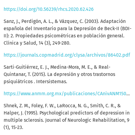
https://doi.org/10.56239/rhcs.2020.62.426
Sanz, J., Perdigón, A. L., & Vázquez, C. (2003). Adaptación
española del Inventario para la Depresión de Beck-II (BDI-
II): 2. Propiedades psicométricas en población general.
Clínica y Salud, 14 (3), 249-280.
https://journals.copmadrid.org/clysa/archivos/86402.pdf
Sarti-Guitiérrez, E. J., Medina-Mora, M. E., & Real-
Quintanar, T. (2015). La depresión y otros trastornos
psiquiátricos . Intersistemas.
https://www.anmm.org.mx/publicaciones/CAnivANM150/L27_ANM_DEPRESION.pdf
Shnek, Z. M., Foley, F. W., LaRocca, N. G., Smith, C. R., &
Halper, J. (1995). Psychological predictors of depression in
multiple sclerosis. Journal of Neurologic Rehabilitation, 9
(1), 15-23.