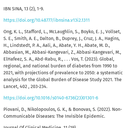
IBN SINA, 13 (2), 1-9.
https://doi.org/10.48777/ibnsina.v13i2.1311
Ong, K. L., Stafford, L., McLaughlin, S., Boyko, E. J., Vollset,
S. E., Smith, A. E., Dalton, B., Duprey, J., Cruz, J. A., Hagins,
H., Lindstedt, P. A., Aali, A., Abate, Y. H., Abate, M. D.,
Abbasian, M., Abbasi-Kangevari, Z., Abbasi-Kangevari, M.,
ElHafeez, S. A., Abd-Rabu, R., . . . Vos, T. (2023). Global,
regional, and national burden of diabetes from 1990 to
2021, with projections of prevalence to 2050: a systematic
analysis for the Global Burden of Disease Study 2021. The
Lancet, 402 , 203-234.
https://doi.org/10.1016/s0140-6736(23)01301-6
Piovani, D., Nikolopoulos, G. K., & Bonovas, S. (2022). Non-
Communicable Diseases: The Invisible Epidemic.
Journal Of Clinical Medicine, 11 (19).