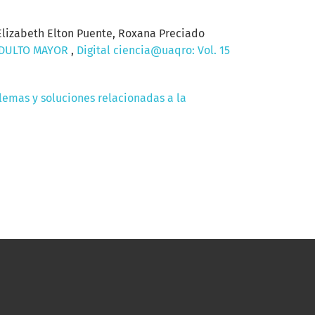
lizabeth Elton Puente, Roxana Preciado
 ADULTO MAYOR
,
Digital ciencia@uaqro: Vol. 15
lemas y soluciones relacionadas a la