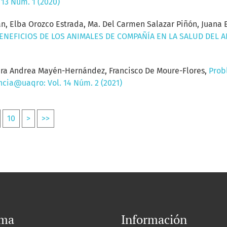
 13 Núm. 1 (2020)
Elba Orozco Estrada, Ma. Del Carmen Salazar Piñón, Juana E
ENEFICIOS DE LOS ANIMALES DE COMPAÑÍA EN LA SALUD DEL
ndra Andrea Mayén-Hernández, Francisco De Moure-Flores,
Prob
encia@uaqro: Vol. 14 Núm. 2 (2021)
10
>
>>
oma
Información