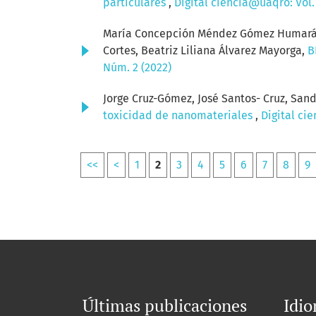
particulares
,
Digital ciencia@uaqro: Vol.
María Concepción Méndez Gómez Humarán, 
Cortes, Beatriz Liliana Álvarez Mayorga,
B
Núm. 2 (2022)
Jorge Cruz-Gómez, José Santos- Cruz, Sa
toxicidad de nanomateriales
,
Digital ci
<<
<
1
2
3
4
5
6
7
8
9
Últimas publicaciones
Idi