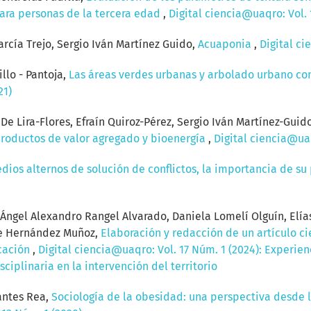
para personas de la tercera edad
,
Digital ciencia@uaqro: Vol. 
García Trejo, Sergio Iván Martínez Guido,
Acuaponia
,
Digital ci
llo - Pantoja,
Las áreas verdes urbanas y arbolado urbano c
21)
De Lira-Flores, Efraín Quiroz-Pérez, Sergio Iván Martínez-Guid
productos de valor agregado y bioenergía
,
Digital ciencia@uaq
dios alternos de solución de conflictos, la importancia de su 
ngel Alexandro Rangel Alvarado, Daniela Lomelí Olguín, Elía
le Hernández Muñoz,
Elaboración y redacción de un artículo c
icación
,
Digital ciencia@uaqro: Vol. 17 Núm. 1 (2024): Experien
ciplinaria en la intervención del territorio
vantes Rea,
Sociología de la obesidad: una perspectiva desde 