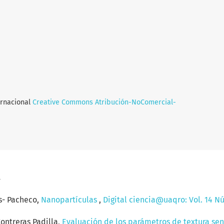
ernacional
Creative Commons Atribución-NoComercial-
a
es- Pacheco,
Nanopartículas
,
Digital ciencia@uaqro: Vol. 14 Nú
ontreras Padilla,
Evaluación de los parámetros de textura sen