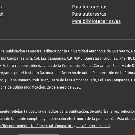
h
Para lectores/as
ol
Para autores/as
Para bibliotecarios/as
es una publicación semestral editada por la Universidad Autónoma de Querétaro, a 
las Campanas, s/n, Col. Las Campanas, C.P. 76010, Querétaro, Qro., Tel. (442) 19212
x Editora responsable: Azucena de la Concepción Ochoa Cervantes. Reserva de D
orgados por el Instituto Nacional del Derecho de Autor. Responsable de la última
o, Juliana Romero Rodríguez, Cerro de las Campanas, s/n, Col. Las Campanas, C.P
echa de última modificación: 29 de enero de 2026.
te reflejan la postura del editor de la publicación. Se autoriza la reproducción 
 cite la fuente completa y la dirección electrónica de la publicación.
Esta obra 
/Reconocimiento-No Comercial-Compartir Igual 4.0 Internacional
.