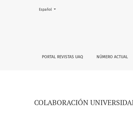
Cambiar el idioma. El actual es:
Español
COLABORACIÓN UNIVERSIDAD-GOBIERNO, OPTI
PORTAL REVISTAS UAQ
NÚMERO ACTUAL
COLABORACIÓN UNIVERSIDAD