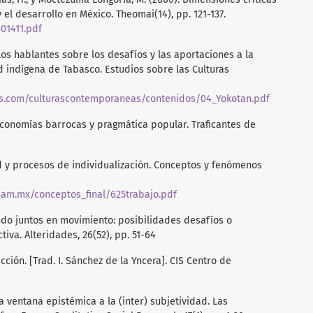
 el desarrollo en México. Theomai(14), pp. 121-137.
01411.pdf
e los hablantes sobre los desafíos y las aportaciones a la
 indígena de Tabasco. Estudios sobre las Culturas
s.com/culturascontemporaneas/contenidos/04_Yokotan.pdf
. Economías barrocas y pragmática popular. Traficantes de
ad y procesos de individualización. Conceptos y fenómenos
unam.mx/conceptos_final/625trabajo.pdf
vando juntos en movimiento: posibilidades desafíos o
iva. Alteridades, 26(52), pp. 51-64
acción. [Trad. I. Sánchez de la Yncera]. CIS Centro de
a ventana epistémica a la (inter) subjetividad. Las