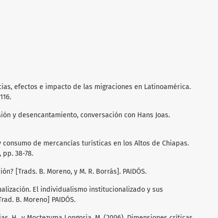
cias, efectos e impacto de las migraciones en Latinoamérica.
116.
esión y desencantamiento, conversación con Hans Joas.
y consumo de mercancías turísticas en los Altos de Chiapas.
 pp. 38-78.
ción? [Trads. B. Moreno, y M. R. Borrás]. PAIDÓS.
dualización. El individualismo institucionalizado y sus
[Trad. B. Moreno] PAIDÓS.
s, H., y Moctezuma Longoria, M. (2006). Dimensiones críticas