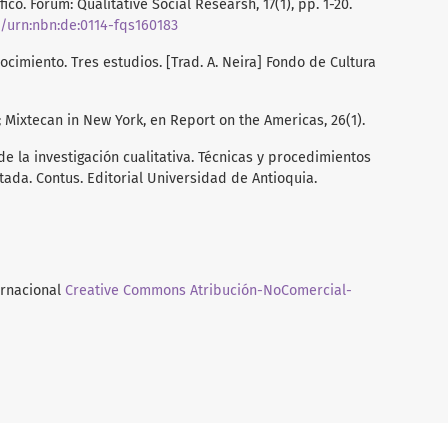
o. Forum: Qualitative Social Researsh, 17(1), pp. 1-20.
e/urn:nbn:de:0114-fqs160183
ocimiento. Tres estudios. [Trad. A. Neira] Fondo de Cultura
; Mixtecan in New York, en Report on the Americas, 26(1).
s de la investigación cualitativa. Técnicas y procedimientos
ada. Contus. Editorial Universidad de Antioquia.
ernacional
Creative Commons Atribución-NoComercial-