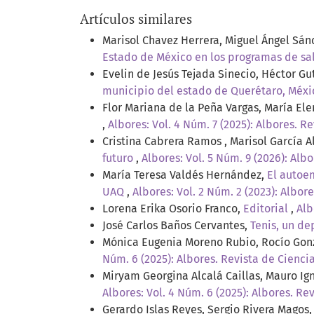
Artículos similares
Marisol Chavez Herrera, Miguel Ángel Sá
Estado de México en los programas de sa
Evelin de Jesús Tejada Sinecio, Héctor Gu
municipio del estado de Querétaro, Méx
Flor Mariana de la Peña Vargas, María El
,
Albores: Vol. 4 Núm. 7 (2025): Albores. Re
Cristina Cabrera Ramos , Marisol García 
futuro
,
Albores: Vol. 5 Núm. 9 (2026): Albo
María Teresa Valdés Hernández,
El autoe
UAQ
,
Albores: Vol. 2 Núm. 2 (2023): Albore
Lorena Erika Osorio Franco,
Editorial
,
Alb
José Carlos Baños Cervantes,
Tenis, un de
Mónica Eugenia Moreno Rubio, Rocío Gon
Núm. 6 (2025): Albores. Revista de Ciencia
Miryam Georgina Alcalá Caillas, Mauro Ig
Albores: Vol. 4 Núm. 6 (2025): Albores. Re
Gerardo Islas Reyes, Sergio Rivera Magos