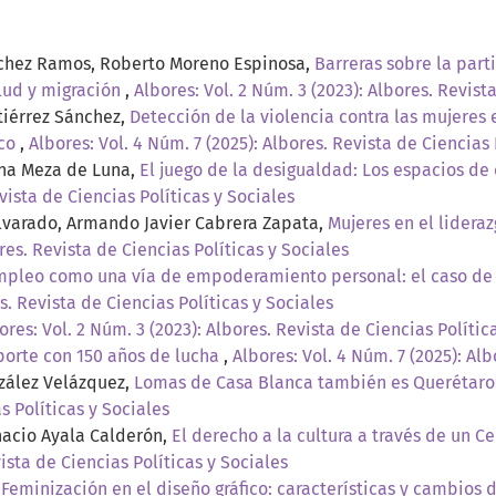
nchez Ramos, Roberto Moreno Espinosa,
Barreras sobre la part
lud y migración
,
Albores: Vol. 2 Núm. 3 (2023): Albores. Revist
tiérrez Sánchez,
Detección de la violencia contra las mujeres
ico
,
Albores: Vol. 4 Núm. 7 (2025): Albores. Revista de Ciencias 
ena Meza de Luna,
El juego de la desigualdad: Los espacios de 
vista de Ciencias Políticas y Sociales
Alvarado, Armando Javier Cabrera Zapata,
Mujeres en el lidera
res. Revista de Ciencias Políticas y Sociales
mpleo como una vía de empoderamiento personal: el caso de 
s. Revista de Ciencias Políticas y Sociales
ores: Vol. 2 Núm. 3 (2023): Albores. Revista de Ciencias Polític
porte con 150 años de lucha
,
Albores: Vol. 4 Núm. 7 (2025): Alb
zález Velázquez,
Lomas de Casa Blanca también es Querétaro: 
s Políticas y Sociales
nacio Ayala Calderón,
El derecho a la cultura a través de un 
vista de Ciencias Políticas y Sociales
,
Feminización en el diseño gráfico: características y cambios