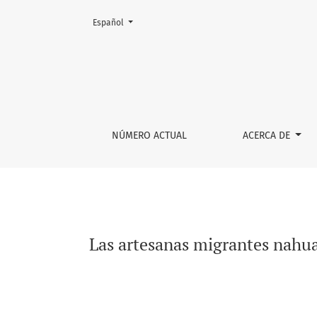
Cambiar el idioma. El actual es:
Español
Las artesanas migrantes nahuas y mixtecas en 
NÚMERO ACTUAL
ACERCA DE
Las artesanas migrantes nahuas