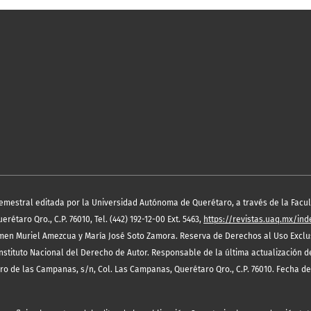
semestral editada por la Universidad Autónoma de Querétaro, a través de la Facult
étaro Qro., C.P. 76010, Tel. (442) 192-12-00 Ext. 5463,
https://revistas.uaq.mx/in
en Muriel Amezcua y María José Soto Zamora. Reserva de Derechos al Uso Exclus
nstituto Nacional del Derecho de Autor. Responsable de la última actualización 
rro de las Campanas, s/n, Col. Las Campanas, Querétaro Qro., C.P. 76010. Fecha de