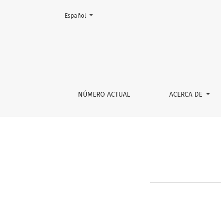
Cambiar el idioma. El actual es:
Español
Registrarse
NÚMERO ACTUAL
ACERCA DE