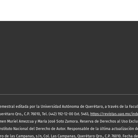
semestral editada por la Universidad Autónoma de Querétaro, a través de la Facult
étaro Qro., C.P. 76010, Tel. (442) 192-12-00 Ext. 5463,
https://revistas.uaq.mx/in
en Muriel Amezcua y María José Soto Zamora. Reserva de Derechos al Uso Exclus
nstituto Nacional del Derecho de Autor. Responsable de la última actualización 
rro de las Campanas, s/n, Col. Las Campanas, Querétaro Qro., C.P. 76010. Fecha de