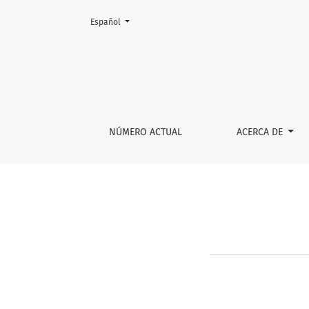
Cambiar el idioma. El actual es:
Español
Información para autores/as
NÚMERO ACTUAL
ACERCA DE