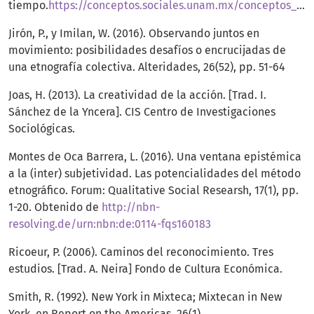
tiempo.
https://conceptos.sociales.unam.mx/conceptos_final/625trabajo.pdf
Jirón, P., y Imilan, W. (2016). Observando juntos en
movimiento: posibilidades desafíos o encrucijadas de
una etnografía colectiva. Alteridades, 26(52), pp. 51-64
Joas, H. (2013). La creatividad de la acción. [Trad. I.
Sánchez de la Yncera]. CIS Centro de Investigaciones
Sociológicas.
Montes de Oca Barrera, L. (2016). Una ventana epistémica
a la (inter) subjetividad. Las potencialidades del método
etnográfico. Forum: Qualitative Social Researsh, 17(1), pp.
1-20. Obtenido de
http://nbn-
resolving.de/urn:nbn:de:0114-fqs160183
Ricoeur, P. (2006). Caminos del reconocimiento. Tres
estudios. [Trad. A. Neira] Fondo de Cultura Económica.
Smith, R. (1992). New York in Mixteca; Mixtecan in New
York, en Report on the Americas, 26(1).