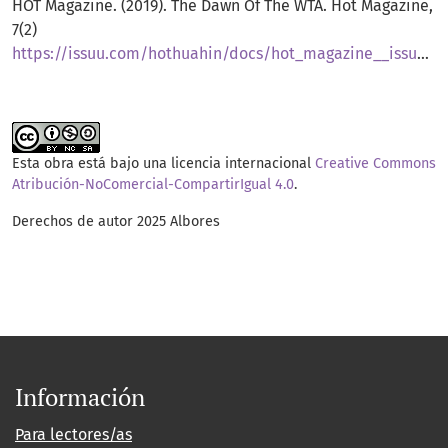
HOT Magazine. (2019). The Dawn Of The WTA. Hot Magazine,
7(2)
https://issuu.com/hothuahin/docs/hot_magazine__issue_2__volume_7/s/69327
Esta obra está bajo una licencia internacional
Creative Commons
Atribución-NoComercial-CompartirIgual 4.0
.
Derechos de autor 2025 Albores
Información
Para lectores/as