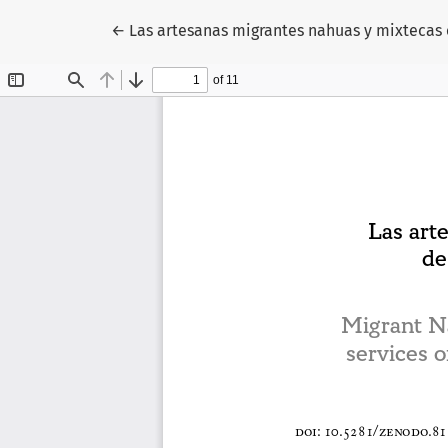
Volver a los detalles del artículo
←
Las artesanas migrantes nahuas y mixtecas en