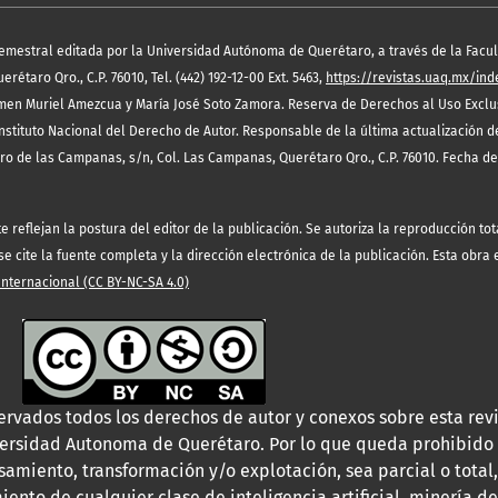
semestral editada por la Universidad Autónoma de Querétaro, a través de la Facult
étaro Qro., C.P. 76010, Tel. (442) 192-12-00 Ext. 5463,
https://revistas.uaq.mx/in
en Muriel Amezcua y María José Soto Zamora. Reserva de Derechos al Uso Exclus
nstituto Nacional del Derecho de Autor. Responsable de la última actualización 
rro de las Campanas, s/n, Col. Las Campanas, Querétaro Qro., C.P. 76010. Fecha de
eflejan la postura del editor de la publicación. Se autoriza la reproducción tota
 cite la fuente completa y la dirección electrónica de la publicación. Esta obra
ternacional (CC BY-NC-SA 4.0)
ervados todos los derechos de autor y conexos sobre esta revi
versidad Autonoma de Querétaro. Por lo que queda prohibido 
samiento, transformación y/o explotación, sea parcial o total,
iento de cualquier clase de inteligencia artificial, minería de