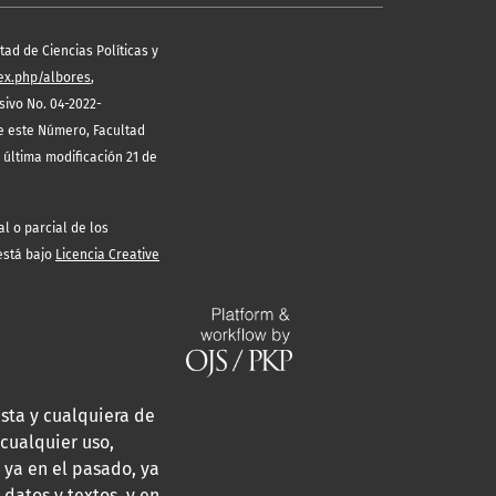
ad de Ciencias Políticas y
dex.php/albores
,
ivo No. 04-2022-
de este Número, Facultad
 última modificación 21 de
l o parcial de los
 está bajo
Licencia Creative
sta y cualquiera de
cualquier uso,
 ya en el pasado, ya
 datos y textos, y en