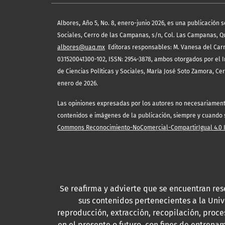
,
Albores
Año 5, No. 8, enero-junio 2026, es una publicación 
Sociales, Cerro de las Campanas, s/n, Col. Las Campanas, Quer
albores@uaq.mx
Editoras responsables: M. Vanesa del Carm
031520041300-102, ISSN: 2954-3878, ambos otorgados por el I
de Ciencias Políticas y Sociales, María José Soto Zamora, Ce
enero de 2026.
Las opiniones expresadas por los autores no necesariamente r
contenidos e imágenes de la publicación, siempre y cuando se
Commons Reconocimiento-NoComercial-CompartirIgual 4.0 In
Se reafirma y advierte que se encuentran res
sus contenidos pertenecientes a la Uni
reproducción, extracción, recopilación, proce
en el presente o futuro, con fines de entrenam