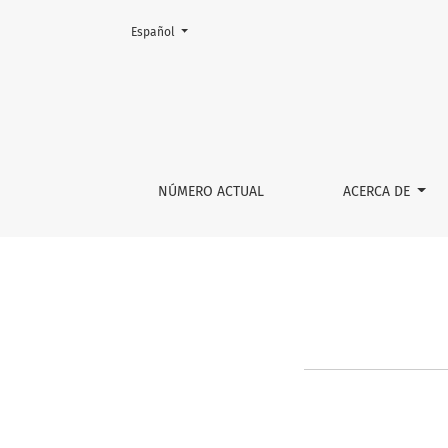
Cambiar el idioma. El actual es:
Español
Estadísticas
NÚMERO ACTUAL
ACERCA DE