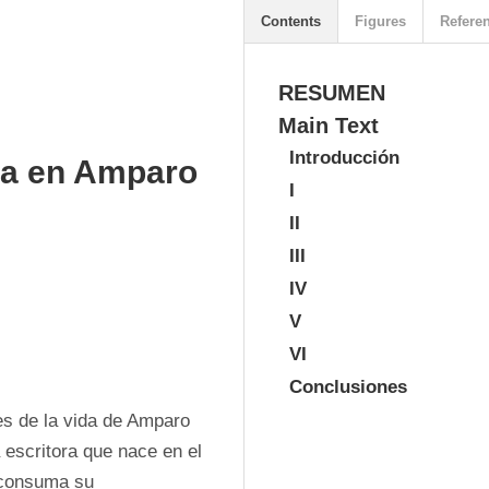
Contents
Figures
Refere
RESUMEN
Main Text
Introducción
ura en Amparo
I
II
III
IV
V
VI
Conclusiones
es de la vida de Amparo 
escritora que nace en el 
 consuma su 