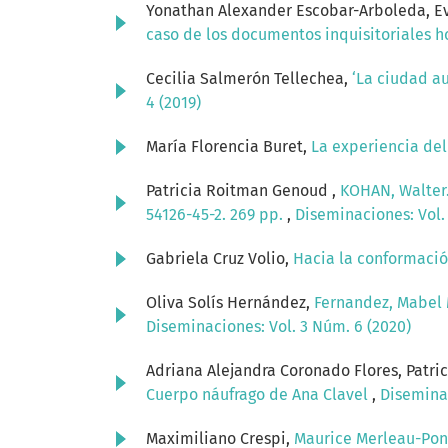
Yonathan Alexander Escobar-Arboleda, Ev
caso de los documentos inquisitoriales 
Cecilia Salmerón Tellechea,
‘La ciudad au
4 (2019)
María Florencia Buret,
La experiencia del 
Patricia Roitman Genoud ,
KOHAN, Walter. 
54126-45-2. 269 pp.
,
Diseminaciones: Vol.
Gabriela Cruz Volio,
Hacia la conformació
Oliva Solís Hernández,
Fernandez, Mabel 
Diseminaciones: Vol. 3 Núm. 6 (2020)
Adriana Alejandra Coronado Flores, Patri
Cuerpo náufrago de Ana Clavel
,
Diseminac
Maximiliano Crespi,
Maurice Merleau-Po