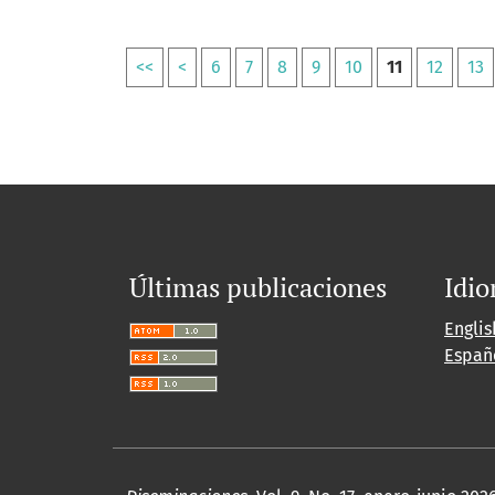
<<
<
6
7
8
9
10
11
12
13
Últimas publicaciones
Idi
Englis
Españ