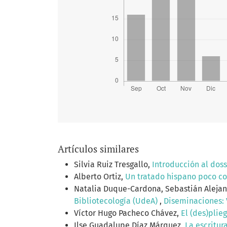
Artículos similares
Silvia Ruiz Tresgallo,
Introducción al doss
Alberto Ortiz,
Un tratado hispano poco co
Natalia Duque-Cardona, Sebastián Aleja
Bibliotecología (UdeA)
,
Diseminaciones: V
Víctor Hugo Pacheco Chávez,
El (des)plie
Ilse Guadalupe Díaz Márquez,
La escritur