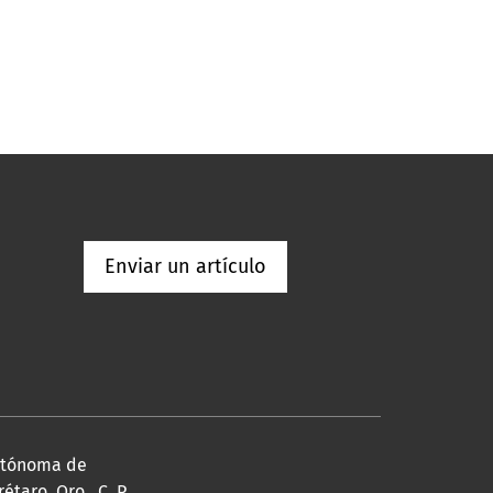
Enviar un artículo
Autónoma de
taro, Qro., C. P.