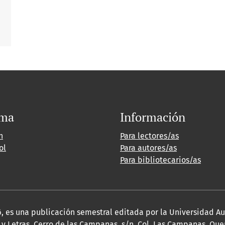
oma
Información
h
Para lectores/as
ol
Para autores/as
Para bibliotecarios/as
2026, es una publicación semestral editada por la Universidad 
y Letras, Cerro de las Campanas, s/n, Col. Las Campanas, Queré