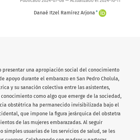
Publicado 2024-07-08 — Actualizado el 2024-10-11
+
Danaé Itzel Ramírez Arjona
vo presentar una apropiación social del conocimiento
 de apoyo durante el embarazo en San Pedro Cholula,
rica y su sanación colectiva entre las asistentes,
l conocimiento como algo que emerge de la sociedad,
ncia obstétrica ha permanecido invisibilizada bajo el
dental, que impone la figura jerárquica del obstetra
ientos de las mujeres embarazadas. Al seguir
 simples usuarias de los servicios de salud, se les
sus cuerpos. Colaborando con madres y parteras,