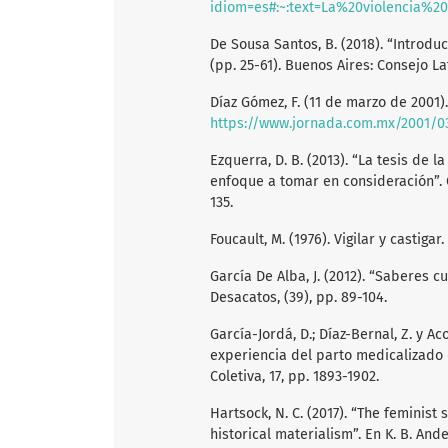
idiom=es#:~:text=La%20violencia%20ob
De Sousa Santos, B. (2018). “Introduc
(pp. 25-61). Buenos Aires: Consejo L
Díaz Gómez, F. (11 de marzo de 2001
https://www.jornada.com.mx/2001/
Ezquerra, D. B. (2013). “La tesis de 
enfoque a tomar en consideración”. Q
135.
Foucault, M. (1976). Vigilar y castiga
García De Alba, J. (2012). “Saberes c
Desacatos, (39), pp. 89-104.
García-Jordá, D.; Díaz-Bernal, Z. y Ac
experiencia del parto medicalizado
Coletiva, 17, pp. 1893-1902.
Hartsock, N. C. (2017). “The feminist
historical materialism”. En K. B. And