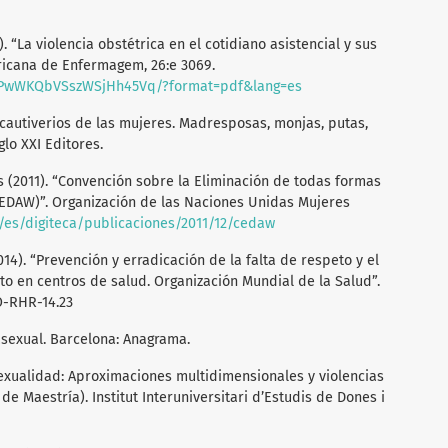
). “La violencia obstétrica en el cotidiano asistencial y sus
ericana de Enfermagem, 26:e 3069.
MwtPwWKQbVSszWSjHh45Vq/?format=pdf&lang=es
s cautiverios de las mujeres. Madresposas, monjas, putas,
glo XXI Editores.
 (2011). “Convención sobre la Eliminación de todas formas
CEDAW)”. Organización de las Naciones Unidas Mujeres
/es/digiteca/publicaciones/2011/12/cedaw
14). “Prevención y erradicación de la falta de respeto y el
to en centros de salud. Organización Mundial de la Salud”.
O-RHR-14.23
rasexual. Barcelona: Anagrama.
Sexualidad: Aproximaciones multidimensionales y violencias
e Maestría). Institut Interuniversitari d’Estudis de Dones i