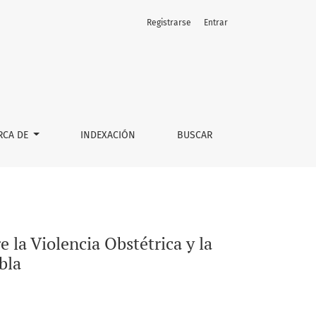
Registrarse
Entrar
ación colectiva en San Pedro Cholula, Puebla
RCA DE
INDEXACIÓN
BUSCAR
e la Violencia Obstétrica y la
bla