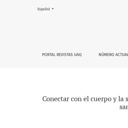
Cambiar el idioma. El actual es:
Español
Conectar con el cuerpo y la sabiduría interna
PORTAL REVISTAS UAQ
NÚMERO ACTUA
Conectar con el cuerpo y la s
sa