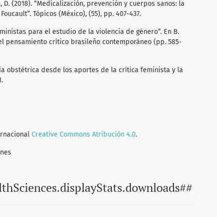
, D. (2018). “Medicalización, prevención y cuerpos sanos: la
Foucault”. Tópicos (México), (55), pp. 407-437.
feministas para el estudio de la violencia de género”. En B.
a del pensamiento crítico brasileño contemporáneo (pp. 585-
cia obstétrica desde los aportes de la crítica feminista y la
1.
ernacional
Creative Commons Atribución 4.0
.
ones
lthSciences.displayStats.downloads##