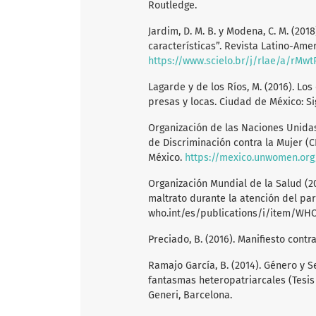
Routledge.
Jardim, D. M. B. y Modena, C. M. (2018
características”. Revista Latino-Am
https://www.scielo.br/j/rlae/a/r
Lagarde y de los Ríos, M. (2016). Lo
presas y locas. Ciudad de México: Si
Organización de las Naciones Unidas
de Discriminación contra la Mujer (
México.
https://mexico.unwomen.org
Organización Mundial de la Salud (20
maltrato durante la atención del par
who.int/es/publications/i/item/WH
Preciado, B. (2016). Manifiesto cont
Ramajo García, B. (2014). Género y 
fantasmas heteropatriarcales (Tesis d
Generi, Barcelona.