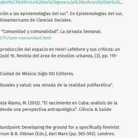
st%C3%A9trica%20se%20genera,la%20esferas%20de%20la%20sociedad
ción a las epistemologías del sur”. En Epistemologías del sur,
atinoamericano de Ciencias Sociales.
). “Comunidad y comunalidad”. La Jornada Semanal.
03/11/sem-comunidad.html
la producción del espacio en Henri Lefebvre y sus críticos: un
uid 16. Revista del área de estudios urbanos, (3), pp. 119-
r. Ciudad de México: Siglo XXI Editores.
ulturales y salud: una mirada de la realidad polifacética”.
osta Álamo, M. (2012). “El nacimiento en Cuba: análisis de la
 desde una perspectiva antropológica”. Ciência & Saúde
 standpoint: Developing the ground for a specifically feminist
erson & B. Ollman (Eds.), Karl Marx (pp. 565-592). Londres: