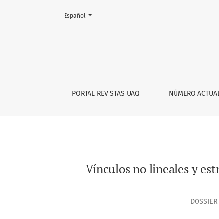
Cambiar el idioma. El actual es:
Español
Vínculos no lineales y estrategias de resist
PORTAL REVISTAS UAQ
NÚMERO ACTUA
Vínculos no lineales y es
DOSSIER 