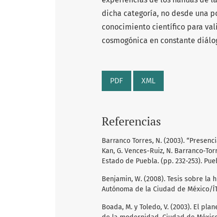
dicha categoría, no desde una po
conocimiento científico para val
cosmogónica en constante diálogo
PDF
XML
Referencias
Barranco Torres, N. (2003). “Presenc
Kan, G. Vences-Ruiz, N. Barranco-Torr
Estado de Puebla. (pp. 232-253). Pue
Benjamin, W. (2008). Tesis sobre la 
Autónoma de la Ciudad de México/Í
Boada, M. y Toledo, V. (2003). El pla