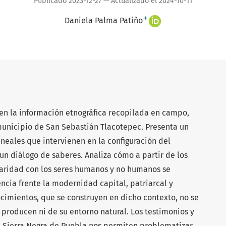
Publicado 2023-12-27 — Actualizado el 2024-10-11
+
Daniela Palma Patiño
a en la información etnográfica recopilada en campo,
 municipio de San Sebastián Tlacotepec. Presenta un
ineales que intervienen en la configuración del
 diálogo de saberes. Analiza cómo a partir de los
liaridad con los seres humanos y no humanos se
encia frente la modernidad capital, patriarcal y
ocimientos, que se construyen en dicho contexto, no se
 producen ni de su entorno natural. Los testimonios y
a Sierra Negra de Puebla nos permiten problematizar