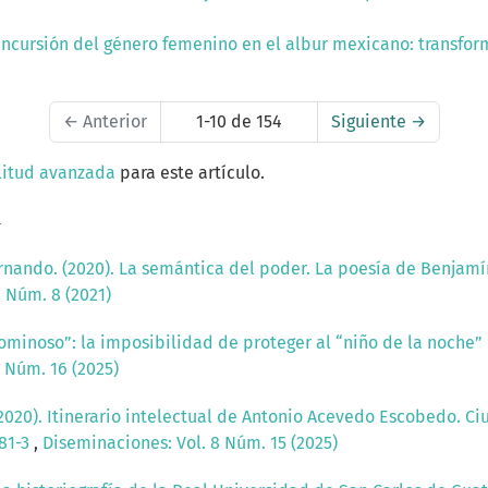
Incursión del género femenino en el albur mexicano: transfor
←
Anterior
1-10 de 154
Siguiente
→
litud avanzada
para este artículo.
a
nando. (2020). La semántica del poder. La poesía de Benjamín
 Núm. 8 (2021)
ominoso”: la imposibilidad de proteger al “niño de la noche”
 Núm. 16 (2025)
(2020). Itinerario intelectual de Antonio Acevedo Escobedo. 
181-3
,
Diseminaciones: Vol. 8 Núm. 15 (2025)