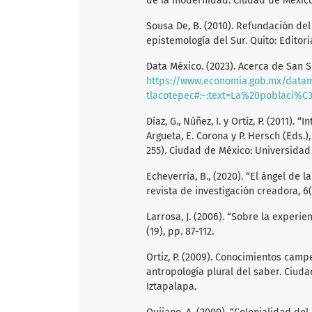
de la modernidad. Ciudad de Méxic
Sousa De, B. (2010). Refundación de
epistemología del Sur. Quito: Editori
Data México. (2023). Acerca de San 
https://www.economia.gob.mx/datam
tlacotepec#:~:text=La%20poblaci%C3%B
Díaz, G., Núñez, I. y Ortíz, P. (2011)
Argueta, E. Corona y P. Hersch (Eds.
255). Ciudad de México: Universida
Echeverría, B., (2020). “El ángel de l
revista de investigación creadora, 6(
Larrosa, J. (2006). “Sobre la experie
(19), pp. 87-112.
Ortiz, P. (2009). Conocimientos camp
antropología plural del saber. Ciu
Iztapalapa.