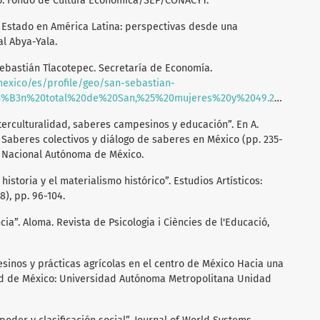
o: Fondo de Cultura Económica/SEP/CONACYT.
l Estado en América Latina: perspectivas desde una
al Abya-Yala.
Sebastián Tlacotepec. Secretaría de Economía.
exico/es/profile/geo/san-sebastian-
3n%20total%20de%20San,%25%20mujeres%20y%2049.2%25%20hombres
. “Interculturalidad, saberes campesinos y educación”. En A.
), Saberes colectivos y diálogo de saberes en México (pp. 235-
d Nacional Autónoma de México.
a historia y el materialismo histórico”. Estudios Artísticos:
8), pp. 96-104.
ncia”. Aloma. Revista de Psicologia i Ciències de l'Educació,
esinos y prácticas agrícolas en el centro de México Hacia una
dad de México: Universidad Autónoma Metropolitana Unidad