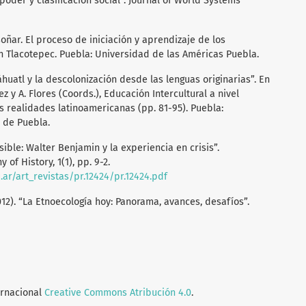
 poder y clasificación social”. Journal of World Systems
soñar. El proceso de iniciación y aprendizaje de los
 Tlacotepec. Puebla: Universidad de las Américas Puebla.
áhuatl y la descolonización desde las lenguas originarias”. En
z y A. Flores (Coords.), Educación Intercultural a nivel
s realidades latinoamericanas (pp. 81-95). Puebla:
o de Puebla.
osible: Walter Benjamin y la experiencia en crisis”.
 of History, 1(1), pp. 9-2.
ar/art_revistas/pr.12424/pr.12424.pdf
(2012). “La Etnoecología hoy: Panorama, avances, desafíos”.
ernacional
Creative Commons Atribución 4.0
.