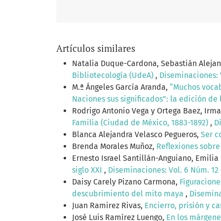
Artículos similares
Natalia Duque-Cardona, Sebastián Aleja
Bibliotecología (UdeA)
,
Diseminaciones: V
M.ª Ángeles García Aranda,
“Muchos vocab
Naciones sus significados”: la edición d
Rodrigo Antonio Vega y Ortega Baez, Irma
Familia (Ciudad de México, 1883-1892)
,
D
Blanca Alejandra Velasco Pegueros,
Ser c
Brenda Morales Muñoz,
Reflexiones sobre 
Ernesto Israel Santillán-Anguiano, Emili
siglo XXI
,
Diseminaciones: Vol. 6 Núm. 12 
Daisy Carely Pizano Carmona,
Figuracione
descubrimiento del mito maya
,
Disemina
Juan Ramirez Rivas,
Encierro, prisión y c
José Luis Ramírez Luengo,
En los márgenes