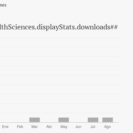
ones
lthSciences.displayStats.downloads##