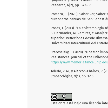
Quijano, A. (2000). “Colonialidad del
Research, 6(2), pp. 342-86.
Romero, L. (2020). Saber ver, Saber 
curanderos nahuas de San Sebastián
Rosas, T. (2013). “La epistemología n
S. Hernández, M. Ramírez, Y. Manjarre
superior: Reflexiones desde diversa
Universidad Intercultural del Estad
Staroselsky, T. (2020). “Una flor imp
Resistances. Journal of the Philosophy
https://www.memoria.fahce.unlp.edu.
Toledo, V. M., y Alarcón-Cháires, P. 
Etnoecológica, 9(1), pp. 1-16.
Esta obra está bajo una licencia int