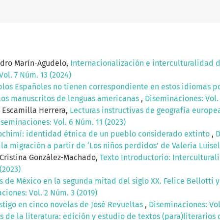
ndro Marín-Agudelo,
Internacionalización e interculturalidad 
ol. 7 Núm. 13 (2024)
los Españoles no tienen correspondiente en estos idiomas po
e los manuscritos de lenguas americanas
,
Diseminaciones: Vol. 
 Escamilla Herrera,
Lecturas instructivas de geografía europe
iseminaciones: Vol. 6 Núm. 11 (2023)
ochimí: identidad étnica de un pueblo considerado extinto
,
D
la migración a partir de ‘Los niños perdidos’ de Valeria Luisel
a Cristina González-Machado,
Texto Introductorio: Intercultura
(2023)
s de México en la segunda mitad del siglo XX. Felice Bellotti y 
ciones: Vol. 2 Núm. 3 (2019)
astigo en cinco novelas de José Revueltas
,
Diseminaciones: Vol
 de la literatura: edición y estudio de textos (para)literari