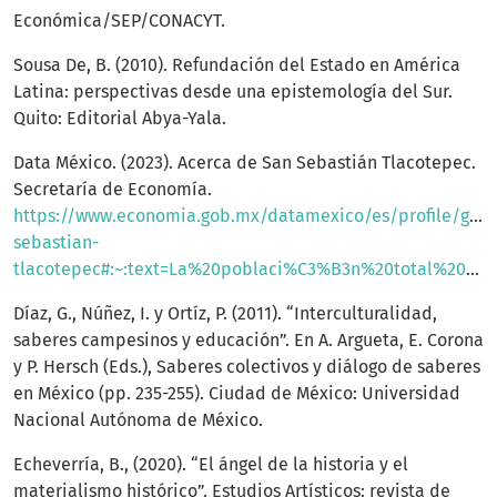
Económica/SEP/CONACYT.
Sousa De, B. (2010). Refundación del Estado en América
Latina: perspectivas desde una epistemología del Sur.
Quito: Editorial Abya-Yala.
Data México. (2023). Acerca de San Sebastián Tlacotepec.
Secretaría de Economía.
https://www.economia.gob.mx/datamexico/es/profile/geo/
sebastian-
tlacotepec#:~:text=La%20poblaci%C3%B3n%20total%20de%20San,%25%20mujeres%20y%2049.2%25%20hombres
Díaz, G., Núñez, I. y Ortíz, P. (2011). “Interculturalidad,
saberes campesinos y educación”. En A. Argueta, E. Corona
y P. Hersch (Eds.), Saberes colectivos y diálogo de saberes
en México (pp. 235-255). Ciudad de México: Universidad
Nacional Autónoma de México.
Echeverría, B., (2020). “El ángel de la historia y el
materialismo histórico”. Estudios Artísticos: revista de