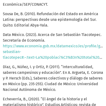
Económica/SEP/CONACYT.
Sousa De, B. (2010). Refundación del Estado en América
Latina: perspectivas desde una epistemología del Sur.
Quito: Editorial Abya-Yala.
Data México. (2023). Acerca de San Sebastián Tlacotepec.
Secretaría de Economía.
https://www.economia.gob.mx/datamexico/es/profile/geo/
sebastian-
tlacotepec#:~:text=La%20poblaci%C3%B3n%20total%20de%20San,%25%20mujeres%20y%2049.2%25%20hombres
Díaz, G., Núñez, I. y Ortíz, P. (2011). “Interculturalidad,
saberes campesinos y educación”. En A. Argueta, E. Corona
y P. Hersch (Eds.), Saberes colectivos y diálogo de saberes
en México (pp. 235-255). Ciudad de México: Universidad
Nacional Autónoma de México.
Echeverría, B., (2020). “El ángel de la historia y el
materialismo histórico”. Estudios Artísticos: revista de