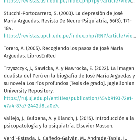
https://revistas.usil.edu.pe/index.php/pyr/article/view/672
Stucchi-Portocarrero, S. (2003). La depresión de José
María Arguedas. Revista De Neuro-Psiquiatría, 66(3), 171-
184.
https://revistas.upch.edu.pe/index.php/RNP/article/view/1543
Torero, A. (2005). Recogiendo los pasos de José María
Arguedas. LibrosEnRed
Trzyszczyk, J., Sawicka, A. y Nawrocka, E. (2022). La imagen
dualista del Perú en la biografía de José María Arguedas y
su novela Los ríos profundos [Tesis de grado]. Jagiellonian
University Repository.
https://ruj.uj.edu.pl/entities/publication/454b9193-72e1-
47a4-87a7-2442d8ca0e7c
Vallejo, J., Bulbena, A. y Blanch, J. (2015). Introducción a la
psicopatología y la psiquiatría. Elsevier Masson.
Verdi-Estrada, J., Cañedo-Galván, M., Andrade-Tapia, I.,