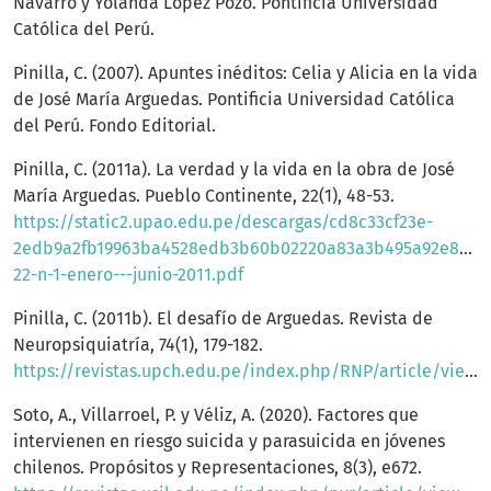
Navarro y Yolanda López Pozo. Pontificia Universidad
Católica del Perú.
Pinilla, C. (2007). Apuntes inéditos: Celia y Alicia en la vida
de José María Arguedas. Pontificia Universidad Católica
del Perú. Fondo Editorial.
Pinilla, C. (2011a). La verdad y la vida en la obra de José
María Arguedas. Pueblo Continente, 22(1), 48-53.
https://static2.upao.edu.pe/descargas/cd8c33cf23e-
2edb9a2fb19963ba4528edb3b60b02220a83a3b495a92e804e8
22-n-1-enero---junio-2011.pdf
Pinilla, C. (2011b). El desafío de Arguedas. Revista de
Neuropsiquiatría, 74(1), 179-182.
https://revistas.upch.edu.pe/index.php/RNP/article/view/1670
Soto, A., Villarroel, P. y Véliz, A. (2020). Factores que
intervienen en riesgo suicida y parasuicida en jóvenes
chilenos. Propósitos y Representaciones, 8(3), e672.