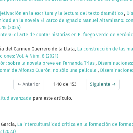
etivación en la escritura y la lectura del texto dramático
,
Dis
idad en la novela El Zarco de Ignacio Manuel Altamirano: con
 15 (2025)
ntera: el arte de contar historias en El fuego verde de Verón
cia del Carmen Guerrero de la Llata,
La construcción de las ma
iones: Vol. 4 Núm. 8 (2021)
ón: sobre la novela breve en Fernanda Trías
,
Diseminaciones: 
oma’ de Alfonso Cuarón: no sólo una película
,
Diseminaciones:
←
Anterior
1-10 de 153
Siguiente
→
litud avanzada
para este artículo.
a
 García,
La interculturalidad crítica en la formación de formad
2 (2023)