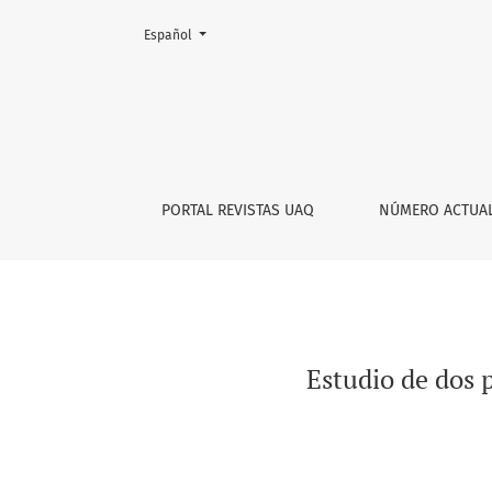
Cambiar el idioma. El actual es:
Español
Estudio de dos personalidades infantiles en 
PORTAL REVISTAS UAQ
NÚMERO ACTUA
Estudio de dos 