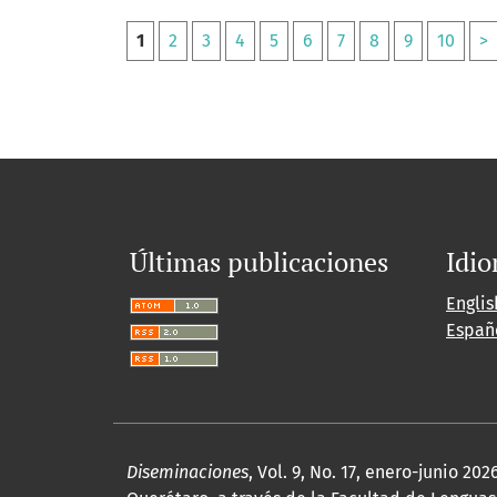
1
2
3
4
5
6
7
8
9
10
>
Últimas publicaciones
Idi
Englis
Españ
Diseminaciones
, Vol. 9, No. 17, enero-junio 