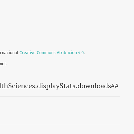
ernacional
Creative Commons Atribución 4.0
.
ones
lthSciences.displayStats.downloads##