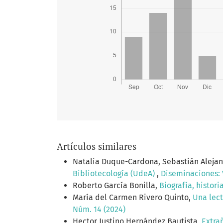
Artículos similares
Natalia Duque-Cardona, Sebastián Aleja
Bibliotecología (UdeA)
,
Diseminaciones: V
Roberto García Bonilla,
Biografía, histor
María del Carmen Rivero Quinto,
Una lect
Núm. 14 (2024)
Hector Justino Hernández Bautista,
Extra