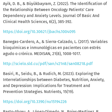
Ayik, D. B., & Büyükbayram, Z. (2022). The Identification of
the Relationship Between Oncology Patients’ Care
Dependency and Anxiety Levels. Journal Of Basic And
Clinical Health Sciences, 6(2), 385-392.
https://doi.org/10.30621/jbachs.1004095
Banegas-Cardero, A., & Sierra-Calzado, L. (2017). Variables
bioquímicas e inmunológicas en pacientes con estrés
agudo o crónico. MEDISAN, 21(8), 1008-1017.
http://scielo.sld.cu/pdf/san/v21n8/san08218.pdf
Basiri, R., Seidu, B., & Rudich, M. (2023). Exploring the
Interrelationships between Diabetes, Nutrition, Anxiety,
and Depression: Implications for Treatment and
Prevention Strategies. Nutrients, 15(19).
https://doi.org/10.3390/nu15194226
Basto-Abreu, A., López-Olmedo, N., Rojas-Martínez, R.,