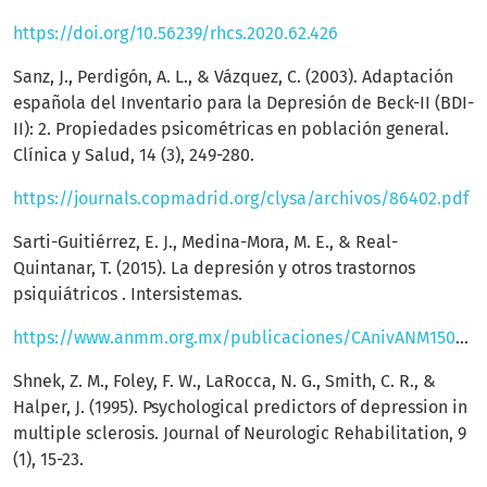
https://doi.org/10.56239/rhcs.2020.62.426
Sanz, J., Perdigón, A. L., & Vázquez, C. (2003). Adaptación
española del Inventario para la Depresión de Beck-II (BDI-
II): 2. Propiedades psicométricas en población general.
Clínica y Salud, 14 (3), 249-280.
https://journals.copmadrid.org/clysa/archivos/86402.pdf
Sarti-Guitiérrez, E. J., Medina-Mora, M. E., & Real-
Quintanar, T. (2015). La depresión y otros trastornos
psiquiátricos . Intersistemas.
https://www.anmm.org.mx/publicaciones/CAnivANM150/L27_ANM_DEPRESION.pdf
Shnek, Z. M., Foley, F. W., LaRocca, N. G., Smith, C. R., &
Halper, J. (1995). Psychological predictors of depression in
multiple sclerosis. Journal of Neurologic Rehabilitation, 9
(1), 15-23.