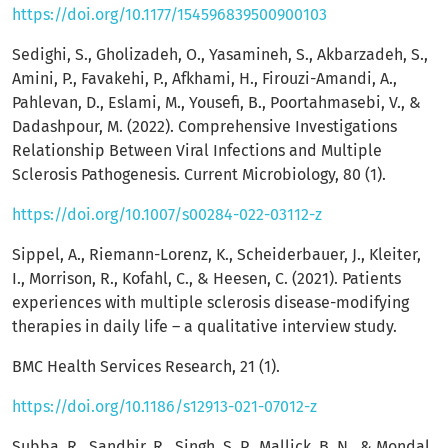
https://doi.org/10.1177/154596839500900103
Sedighi, S., Gholizadeh, O., Yasamineh, S., Akbarzadeh, S.,
Amini, P., Favakehi, P., Afkhami, H., Firouzi-Amandi, A.,
Pahlevan, D., Eslami, M., Yousefi, B., Poortahmasebi, V., &
Dadashpour, M. (2022). Comprehensive Investigations
Relationship Between Viral Infections and Multiple
Sclerosis Pathogenesis. Current Microbiology, 80 (1).
https://doi.org/10.1007/s00284-022-03112-z
Sippel, A., Riemann-Lorenz, K., Scheiderbauer, J., Kleiter,
I., Morrison, R., Kofahl, C., & Heesen, C. (2021). Patients
experiences with multiple sclerosis disease-modifying
therapies in daily life – a qualitative interview study.
BMC Health Services Research, 21 (1).
https://doi.org/10.1186/s12913-021-07012-z
Subba, R., Sandhir, R., Singh, S. P., Mallick, B. N., & Mondal,