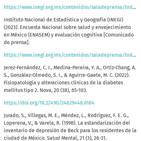
https://www.inegi.org.mx/contenidos/saladeprensa/boletines/2021/EstSociodemo/ENBIARE_2021.pdf
Instituto Nacional de Estadística y Geografía (INEGI)
(2023). Encuesta Nacional sobre salud y envejecimiento
en México (ENASEM) y evaluación cognitiva [Comunicado
de prensa].
https://www.inegi.org.mx/contenidos/saladeprensa/boletines/2023/ENASEM/ENASEM_21.pdf
Jerez-Fernández, C. I., Medina-Pereira, Y. A., Ortíz-Chang, A.
S., González-Olmedo, S. I., & Aguirre-Gaete, M. C. (2022).
Fisiopatología y alteraciones clínicas de la diabetes
mellitus tipo 2. Nova, 20 (38), 65-103.
https://doi.org/10.22490/24629448.6184
Jurado, S., Villegas, M. E., Méndez, L., Rodríguez, F. E. G.,
Loperena, V., & Varela, R. (1998). La estandarización del
inventario de depresión de Beck para los residentes de la
ciudad de México. Salud Mental, 21 (3), 26-31.