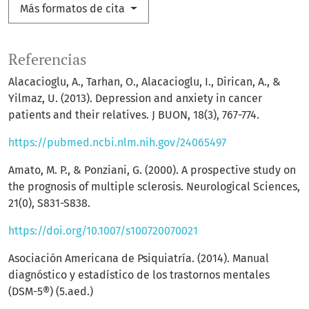
Más formatos de cita
Referencias
Alacacioglu, A., Tarhan, O., Alacacioglu, I., Dirican, A., &
Yilmaz, U. (2013). Depression and anxiety in cancer
patients and their relatives. J BUON, 18(3), 767-774.
https://pubmed.ncbi.nlm.nih.gov/24065497
Amato, M. P., & Ponziani, G. (2000). A prospective study on
the prognosis of multiple sclerosis. Neurological Sciences,
21(0), S831-S838.
https://doi.org/10.1007/s100720070021
Asociación Americana de Psiquiatría. (2014). Manual
diagnóstico y estadístico de los trastornos mentales
(DSM-5®) (5.aed.)