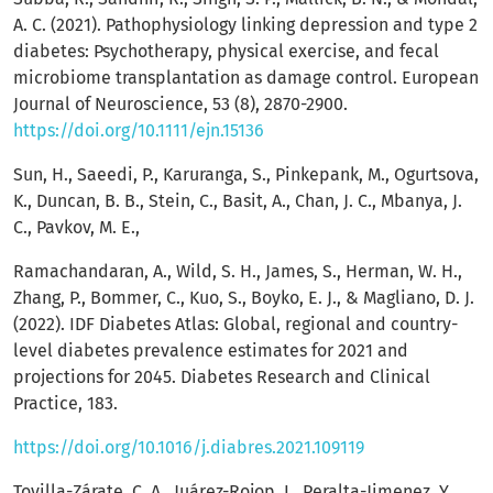
A. C. (2021). Pathophysiology linking depression and type 2
diabetes: Psychotherapy, physical exercise, and fecal
microbiome transplantation as damage control. European
Journal of Neuroscience, 53 (8), 2870-2900.
https://doi.org/10.1111/ejn.15136
Sun, H., Saeedi, P., Karuranga, S., Pinkepank, M., Ogurtsova,
K., Duncan, B. B., Stein, C., Basit, A., Chan, J. C., Mbanya, J.
C., Pavkov, M. E.,
Ramachandaran, A., Wild, S. H., James, S., Herman, W. H.,
Zhang, P., Bommer, C., Kuo, S., Boyko, E. J., & Magliano, D. J.
(2022). IDF Diabetes Atlas: Global, regional and country-
level diabetes prevalence estimates for 2021 and
projections for 2045. Diabetes Research and Clinical
Practice, 183.
https://doi.org/10.1016/j.diabres.2021.109119
Tovilla-Zárate, C. A., Juárez-Rojop, I., Peralta-Jimenez, Y.,