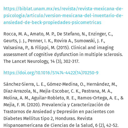
https://biblat.unam.mx/es/revista/revista-mexicana-de-
psicologia/articulo/version-mexicana-del-inventario-de-
ansiedad-de-beck-propiedades-psicometricas
Rocca, M. A., Amato, M. P., De Stefano, N., Enzinger, C.,
Geurts, J. J., Penner, I. K., Rovira A., Sumowski, J. F.,
Valsasina, P., & Filippi, M. (2015). Clinical and imaging
assessment of cognitive dysfunction in multiple sclerosis.
The Lancet Neurology, 14 (3), 302-317.
https://doi.org/10.1016/S1474-4422(14)70250-9
Sánchez-Sierra, L. E., Gómez-Medina, O., Hernández, M.,
Díaz-Arrazola, N., Mejía-Escobar, C. K., Pastrana, M. A.,
Molina, A. M., Aguilar-Robleto, R. E., Ramos-Ortega, A. E., &
Mejía, F. M. (2020). Prevalencia y Caracterización de
Trastornos de Ansiedad y Depresión en pacientes con
Diabetes Mellitus tipo 2, Honduras. Revista
Hispanoamericana de Ciencias de la Salud, 6 (2), 42-52.