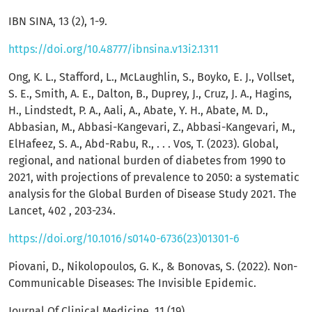
IBN SINA, 13 (2), 1-9.
https://doi.org/10.48777/ibnsina.v13i2.1311
Ong, K. L., Stafford, L., McLaughlin, S., Boyko, E. J., Vollset,
S. E., Smith, A. E., Dalton, B., Duprey, J., Cruz, J. A., Hagins,
H., Lindstedt, P. A., Aali, A., Abate, Y. H., Abate, M. D.,
Abbasian, M., Abbasi-Kangevari, Z., Abbasi-Kangevari, M.,
ElHafeez, S. A., Abd-Rabu, R., . . . Vos, T. (2023). Global,
regional, and national burden of diabetes from 1990 to
2021, with projections of prevalence to 2050: a systematic
analysis for the Global Burden of Disease Study 2021. The
Lancet, 402 , 203-234.
https://doi.org/10.1016/s0140-6736(23)01301-6
Piovani, D., Nikolopoulos, G. K., & Bonovas, S. (2022). Non-
Communicable Diseases: The Invisible Epidemic.
Journal Of Clinical Medicine, 11 (19).