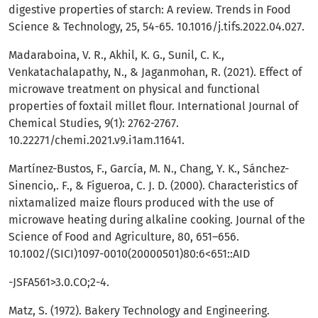
digestive properties of starch: A review. Trends in Food
Science & Technology, 25, 54-65. 10.1016/j.tifs.2022.04.027.
Madaraboina, V. R., Akhil, K. G., Sunil, C. K.,
Venkatachalapathy, N., & Jaganmohan, R. (2021). Effect of
microwave treatment on physical and functional
properties of foxtail millet flour. International Journal of
Chemical Studies, 9(1): 2762-2767.
10.22271/chemi.2021.v9.i1am.11641.
Martínez-Bustos, F., García, M. N., Chang, Y. K., Sánchez-
Sinencio,. F., & Figueroa, C. J. D. (2000). Characteristics of
nixtamalized maize flours produced with the use of
microwave heating during alkaline cooking. Journal of the
Science of Food and Agriculture, 80, 651–656.
10.1002/(SICI)1097-0010(20000501)80:6<651::AID
-JSFA561>3.0.CO;2-4.
Matz, S. (1972). Bakery Technology and Engineering.