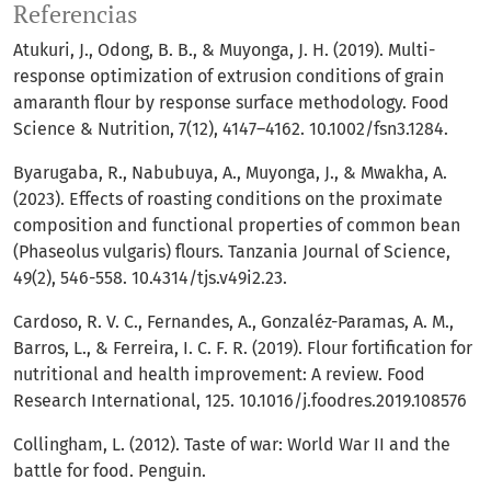
Referencias
Atukuri, J., Odong, B. B., & Muyonga, J. H. (2019). Multi-
response optimization of extrusion conditions of grain
amaranth flour by response surface methodology. Food
Science & Nutrition, 7(12), 4147–4162. 10.1002/fsn3.1284.
Byarugaba, R., Nabubuya, A., Muyonga, J., & Mwakha, A.
(2023). Effects of roasting conditions on the proximate
composition and functional properties of common bean
(Phaseolus vulgaris) flours. Tanzania Journal of Science,
49(2), 546-558. 10.4314/tjs.v49i2.23.
Cardoso, R. V. C., Fernandes, A., Gonzaléz-Paramas, A. M.,
Barros, L., & Ferreira, I. C. F. R. (2019). Flour fortification for
nutritional and health improvement: A review. Food
Research International, 125. 10.1016/j.foodres.2019.108576
Collingham, L. (2012). Taste of war: World War II and the
battle for food. Penguin.