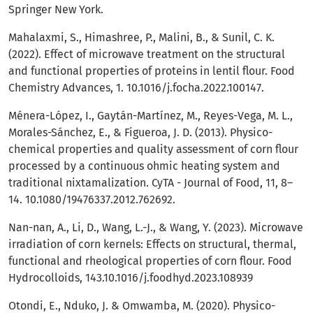
Springer New York.
Mahalaxmi, S., Himashree, P., Malini, B., & Sunil, C. K.
(2022). Effect of microwave treatment on the structural
and functional properties of proteins in lentil flour. Food
Chemistry Advances, 1. 10.1016/j.focha.2022.100147.
Ménera-López, I., Gaytán-Martínez, M., Reyes-Vega, M. L.,
Morales-Sánchez, E., & Figueroa, J. D. (2013). Physico-
chemical properties and quality assessment of corn flour
processed by a continuous ohmic heating system and
traditional nixtamalization. CyTA - Journal of Food, 11, 8–
14. 10.1080/19476337.2012.762692.
Nan-nan, A., Li, D., Wang, L.-J., & Wang, Y. (2023). Microwave
irradiation of corn kernels: Effects on structural, thermal,
functional and rheological properties of corn flour. Food
Hydrocolloids, 143.10.1016/j.foodhyd.2023.108939
Otondi, E., Nduko, J. & Omwamba, M. (2020). Physico-