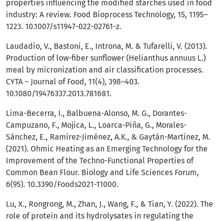
properties influencing the modified starches used in food
industry: A review. Food Bioprocess Technology, 15, 1195–
1223. 10.1007/s11947-022-02761-z.
Laudadio, V., Bastoni, E., Introna, M. & Tufarelli, V. (2013).
Production of low-fiber sunflower (Helianthus annuus L.)
meal by micronization and air classification processes.
CYTA – Journal of Food, 11(4), 398–403.
10.1080/19476337.2013.781681.
Lima-Becerra, I., Balbuena-Alonso, M. G., Dorantes-
Campuzano, F., Mojica, L., Loarca-Piña, G., Morales-
Sánchez, E., Ramírez-Jiménez, A.K., & Gaytán-Martínez, M.
(2021). Ohmic Heating as an Emerging Technology for the
Improvement of the Techno-Functional Properties of
Common Bean Flour. Biology and Life Sciences Forum,
6(95). 10.3390/Foods2021-11000.
Lu, X., Rongrong, M., Zhan, J., Wang, F., & Tian, Y. (2022). The
role of protein and its hydrolysates in regulating the