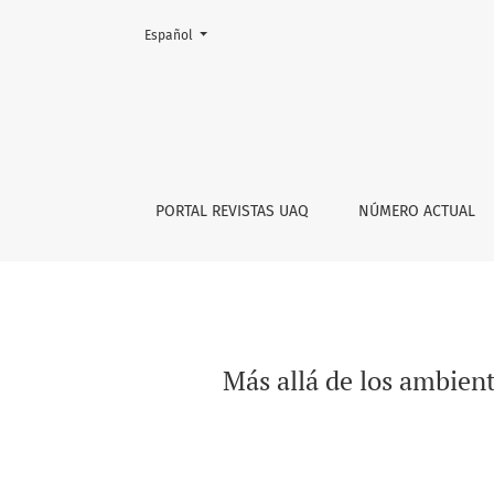
Cambiar el idioma. El actual es:
Español
Más allá de los ambientalismos. Un enfoque c
PORTAL REVISTAS UAQ
NÚMERO ACTUAL
Más allá de los ambient