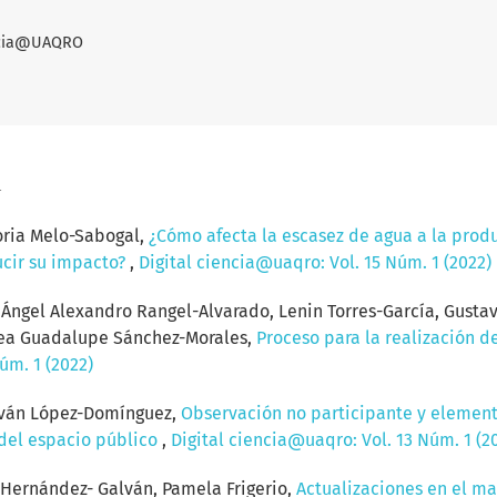
encia@UAQRO
a
oria Melo-Sabogal,
¿Cómo afecta la escasez de agua a la produ
ucir su impacto?
,
Digital ciencia@uaqro: Vol. 15 Núm. 1 (2022)
ngel Alexandro Rangel-Alvarado, Lenin Torres-García, Gustavo
drea Guadalupe Sánchez-Morales,
Proceso para la realización de
úm. 1 (2022)
 Iván López-Domínguez,
Observación no participante y element
 del espacio público
,
Digital ciencia@uaqro: Vol. 13 Núm. 1 (2
Hernández- Galván, Pamela Frigerio,
Actualizaciones en el m