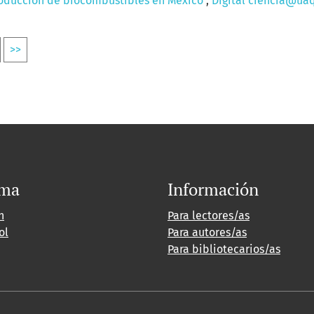
oducción de biocombustibles en México
,
Digital ciencia@uaqr
>>
oma
Información
h
Para lectores/as
ol
Para autores/as
Para bibliotecarios/as