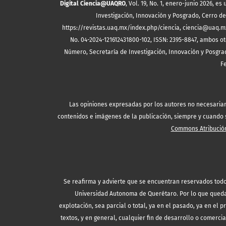
Digital Ciencia@UAQRO
, Vol. 19, No. 1, enero-junio 2026, 
Investigación, Innovación y Posgrado, Cerro de 
https://revistas.uaq.mx/index.php/ciencia, ciencia@uaq.m
No. 04-2024-121612431800-102, ISSN: 2395-8847, ambos ot
Número, Secretaría de Investigación, Innovación y Posgrad
F
Las opiniones expresadas por los autores no necesariamen
contenidos e imágenes de la publicación, siempre y cuando se
Commons Atribución
Se reafirma y advierte que se encuentran reservados todo
Universidad Autonoma de Querétaro. Por lo que queda 
explotación, sea parcial o total, ya en el pasado, ya en el p
textos, y en general, cualquier fin de desarrollo o comercia