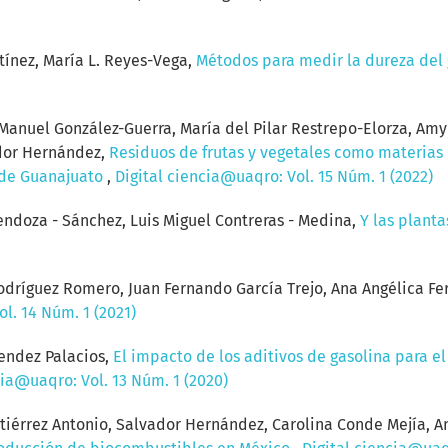
ínez, María L. Reyes-Vega,
Métodos para medir la dureza del 
anuel González-Guerra, María del Pilar Restrepo-Elorza, Amy P
ador Hernández,
Residuos de frutas y vegetales como materias
 de Guanajuato
,
Digital ciencia@uaqro: Vol. 15 Núm. 1 (2022)
ndoza - Sánchez, Luis Miguel Contreras - Medina,
Y las plant
Rodríguez Romero, Juan Fernando García Trejo, Ana Angélica Fe
l. 14 Núm. 1 (2021)
endez Palacios,
El impacto de los aditivos de gasolina para e
cia@uaqro: Vol. 13 Núm. 1 (2020)
tiérrez Antonio, Salvador Hernández, Carolina Conde Mejía, A