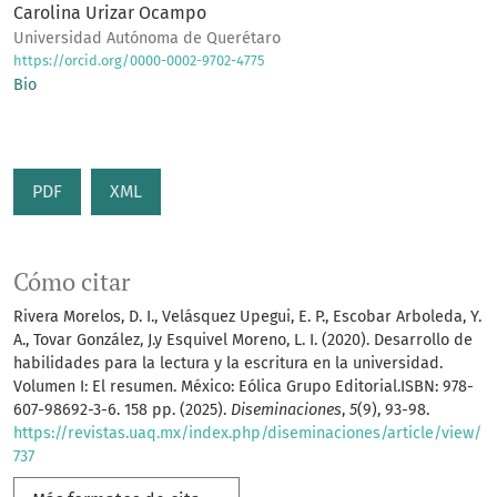
Carolina Urizar Ocampo
Universidad Autónoma de Querétaro
https://orcid.org/0000-0002-9702-4775
Bio
PDF
XML
Cómo citar
Rivera Morelos, D. I., Velásquez Upegui, E. P., Escobar Arboleda, Y.
A., Tovar González, J.y Esquivel Moreno, L. I. (2020). Desarrollo de
habilidades para la lectura y la escritura en la universidad.
Volumen I: El resumen. México: Eólica Grupo Editorial.ISBN: 978-
607-98692-3-6. 158 pp. (2025).
Diseminaciones
,
5
(9), 93-98.
https://revistas.uaq.mx/index.php/diseminaciones/article/view/
737