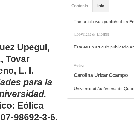
Contents
Info
The article was
published on
Fr
Copyright & License
quez Upegui,
Este es un artículo publicado 
., Tovar
Author
no, L. I.
Carolina Urizar Ocampo
dades para la
Universidad Autónoma de Queré
universidad.
co: Eólica
607-98692-3-6.