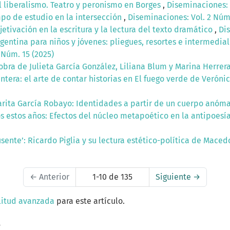
el liberalismo. Teatro y peronismo en Borges
,
Diseminaciones: 
mpo de estudio en la intersección
,
Diseminaciones: Vol. 2 Núm.
etivación en la escritura y la lectura del texto dramático
,
Dis
rgentina para niños y jóvenes: pliegues, resortes e intermedia
 Núm. 15 (2025)
obra de Julieta García González, Liliana Blum y Marina Herrer
ntera: el arte de contar historias en El fuego verde de Verón
arita García Robayo: Identidades a partir de un cuerpo anóm
os estos años: Efectos del núcleo metapoético en la antipoesí
sente’: Ricardo Piglia y su lectura estético-política de Mac
←
Anterior
1-10 de 135
Siguiente
→
litud avanzada
para este artículo.
a