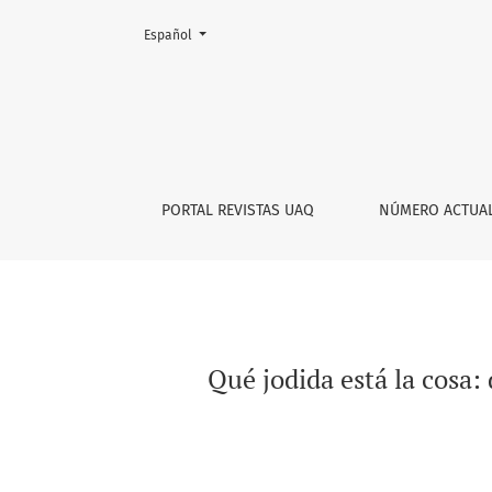
Cambiar el idioma. El actual es:
Español
Qué jodida está la cosa: distopías y mundos (
PORTAL REVISTAS UAQ
NÚMERO ACTUA
Qué jodida está la cosa: