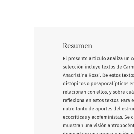
Resumen
El presente artículo analiza un
c
selección incluye textos de Carm
Anacristina Rossi. De estos text
distópicos o posapocalípticos en
relacionan con ellos, y sobre c
reflexiona en estos textos. Para 
nutre tanto de aportes del estru
ecocríticas y ecofeministas. Se c
muestran una visión antropocént
demuestran una preocupación por