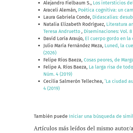
Alejandro Fielbaum S.,
Los intersticios d
Araceli Alemán,
Poética cognitiva: un ca
Laura Gabriela Conde,
Didascalias: desubj
Natalia Elizabeth Rodríguez,
Literatura a
Teresa Andruetto
,
Diseminaciones: Vol. 8
David Loría Araujo,
El cuerpo gordo en la 
Julio María Fernández Meza,
Luned, la cue
(2026)
Felipe Ríos Baeza,
Cosas peores, de Marg
Felipe A. Ríos Baeza,
La larga risa de tod
Núm. 4 (2019)
Cecilia Salmerón Tellechea,
‘La ciudad au
4 (2019)
También puede
Iniciar una búsqueda de simi
Artículos más leídos del mismo autor/