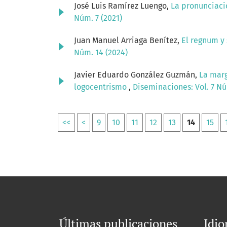
José Luis Ramírez Luengo,
La pronunciaci
Núm. 7 (2021)
Juan Manuel Arriaga Benítez,
El regnum y 
Núm. 14 (2024)
Javier Eduardo González Guzmán,
La marg
logocentrismo
,
Diseminaciones: Vol. 7 Nú
<<
<
9
10
11
12
13
14
15
Últimas publicaciones
Idi