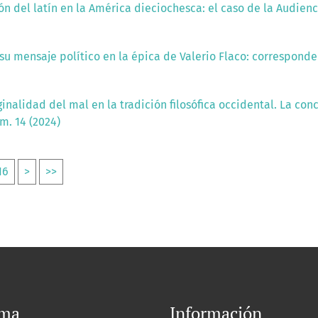
ón del latín en la América dieciochesca: el caso de la Audie
su mensaje político en la épica de Valerio Flaco: correspond
inalidad del mal en la tradición filosófica occidental. La con
m. 14 (2024)
16
>
>>
oma
Información