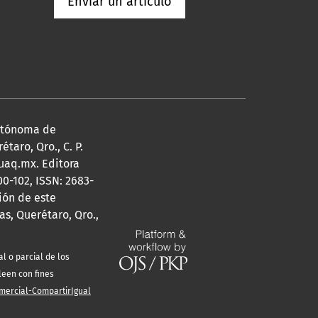
Enviar un artículo
Autónoma de
taro, Qro., C. P.
@uaq.mx. Editora
0-102, ISSN: 2683-
ión de este
s, Querétaro, Qro.,
l o parcial de los
leen con fines
mercial-CompartirIgual