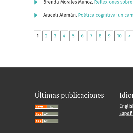
Brenda Morales Muñoz,
Reflexiones sobre 
Araceli Alemán,
Poética cognitiva: un ca
1
2
3
4
5
6
7
8
9
10
>
Últimas publicaciones
Idi
Englis
Españ