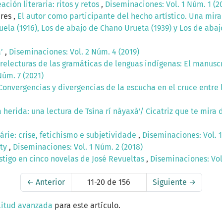
ción literaria: ritos y retos
,
Diseminaciones: Vol. 1 Núm. 1 (2
res ,
El autor como participante del hecho artístico. Una mir
uela (1916), Los de abajo de Chano Urueta (1939) y Los de aba
a’
,
Diseminaciones: Vol. 2 Núm. 4 (2019)
y relecturas de las gramáticas de lenguas indígenas: El manusc
Núm. 7 (2021)
Convergencias y divergencias de la escucha en el cruce entre l
a herida: una lectura de Tsína rí nàyaxà’/ Cicatriz que te mir
rie: crise, fetichismo e subjetividade
,
Diseminaciones: Vol. 1
nty
,
Diseminaciones: Vol. 1 Núm. 2 (2018)
astigo en cinco novelas de José Revueltas
,
Diseminaciones: Vol
←
Anterior
11-20 de 156
Siguiente
→
litud avanzada
para este artículo.