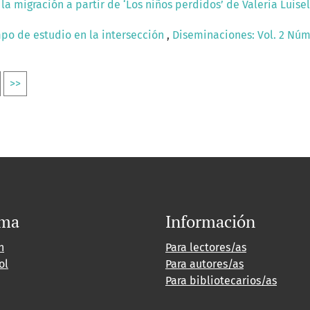
la migración a partir de ‘Los niños perdidos’ de Valeria Luisel
mpo de estudio en la intersección
,
Diseminaciones: Vol. 2 Núm.
>>
oma
Información
h
Para lectores/as
ol
Para autores/as
Para bibliotecarios/as