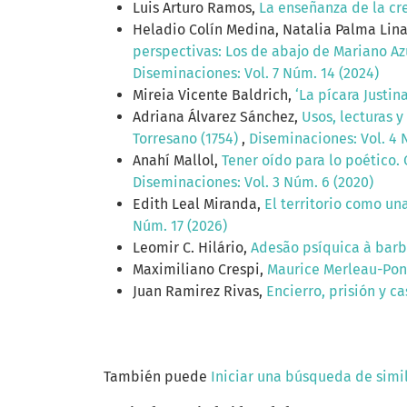
Luis Arturo Ramos,
La enseñanza de la crea
Heladio Colín Medina, Natalia Palma Lina
perspectivas: Los de abajo de Mariano Az
Diseminaciones: Vol. 7 Núm. 14 (2024)
Mireia Vicente Baldrich,
‘La pícara Justin
Adriana Álvarez Sánchez,
Usos, lecturas 
Torresano (1754)
,
Diseminaciones: Vol. 4 
Anahí Mallol,
Tener oído para lo poético. 
Diseminaciones: Vol. 3 Núm. 6 (2020)
Edith Leal Miranda,
El territorio como un
Núm. 17 (2026)
Leomir C. Hilário,
Adesão psíquica à barbá
Maximiliano Crespi,
Maurice Merleau-Po
Juan Ramirez Rivas,
Encierro, prisión y c
También puede
Iniciar una búsqueda de simi