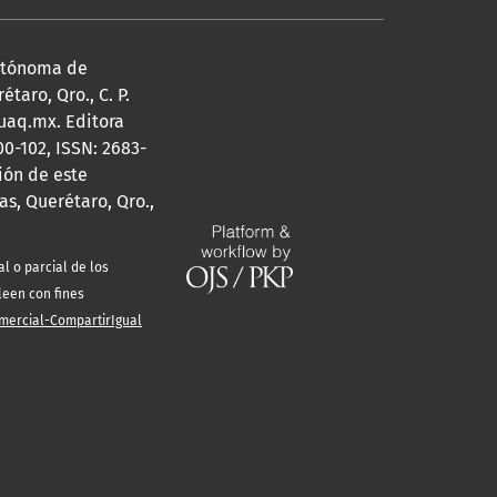
Autónoma de
taro, Qro., C. P.
@uaq.mx. Editora
0-102, ISSN: 2683-
ión de este
s, Querétaro, Qro.,
l o parcial de los
leen con fines
mercial-CompartirIgual