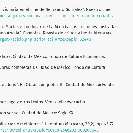
olucionaria en el cine de Servando González”. Nuestro cine.
-nostalgia-revolucionaria-en-el-cine-de-servando-gonzalez
io Macías en un lugar de La Mancha: las ediciones ilustradas
 Azuela”. Connotas. Revista de crítica y teoría literarias,
org.mx/scielo.php?script=sci_arttext&pid=S2448-
ráficas. Ciudad de México: Fondo de Cultura Económica.
 Obras completas I. Ciudad de México: Fondo de Cultura
 de abajo”. En Obras completas III. Ciudad de México: Fondo
uciérnaga y otros textos. Venezuela: Ayacucho.
ción verbal. Ciudad de México: Siglo XXI.
ificación y metalepsis”. Literatura Mexicana, 32(2), pp. 43-72.
hp?script=sci_arttext&pid=S0188-25462021000200043