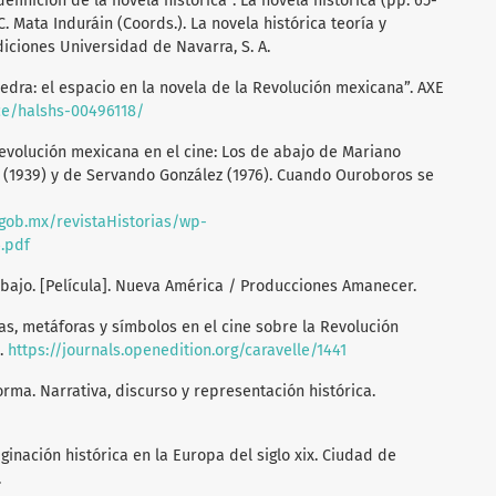
efinición de la novela histórica”. La novela histórica (pp. 65-
 C. Mata Induráin (Coords.). La novela histórica teoría y
diciones Universidad de Navarra, S. A.
piedra: el espacio en la novela de la Revolución mexicana”. AXE
nce/halshs-00496118/
a Revolución mexicana en el cine: Los de abajo de Mariano
a (1939) y de Servando González (1976). Cuando Ouroboros se
.gob.mx/revistaHistorias/wp-
.pdf
e abajo. [Película]. Nueva América / Producciones Amanecer.
ías, metáforas y símbolos en el cine sobre la Revolución
9.
https://journals.openedition.org/caravelle/1441
forma. Narrativa, discurso y representación histórica.
aginación histórica en la Europa del siglo xix. Ciudad de
.