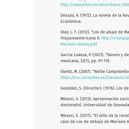
http://www.elem.mx/obra/datos/30
Dessau, A. (1972). La novela de la R
Económica.
Díaz, L. F. (2012). “Los de abajo de M
Hispanoamericana II.
http://smjegu
Mariano-Azuela.pdf
García Loaeza, P. (2021). “Dasein y 
mexicana, 32(1), pp. 97-119.
Glantz, M. (2007). “Nellie Campobello
https://cvc.cervantes.es/literatura/
González, S. (Director). (1976). Los 
Mbassi, S. (2013). Aproximación soci
doctorado). Universidad de Granada
Mbassi, S. (2017). “El mito de la revo
caso de Los de debajo de Mariano Azue