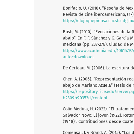
Bonifacio, U. (2018). “Reseña de Mex
Revista de cine iberoamericano, (17),
https://elojoquepiensa.cucsh.udg.m
Bush, M. (2010). “Evocaciones de la
abajo”. En F. F. Sánchez y G. García M
mexicana (pp. 237-276). Ciudad de Mé
https://www.academia.edu/1061579
auto=download
.
De Certeau, M. (2006). La escritura 
Chen, A. (2006). “Representación rea
abajo de Mariano Azuela” (Tesis de m
https://repository.rice.edu/server/
b2309b90353d/content
Colín Medina, H. (2022). “El tratam
Salvador Novo: El joven (1922), Retur
(1948)”. Contribuciones desde Coatep
Comensal, J. y Brand, A. (2015). “Los 