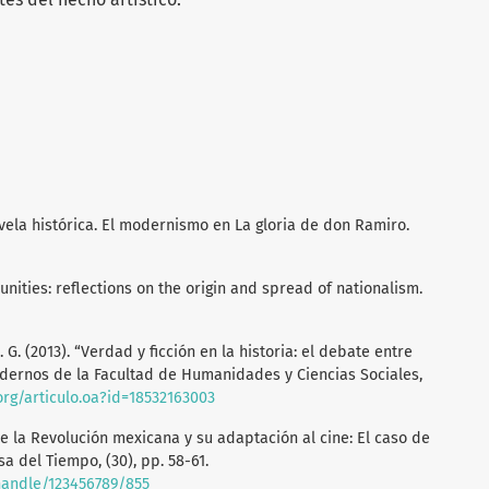
ovela histórica. El modernismo en La gloria de don Ramiro.
nities: reflections on the origin and spread of nationalism.
 C. G. (2013). “Verdad y ficción en la historia: el debate entre
dernos de la Facultad de Humanidades y Ciencias Sociales,
org/articulo.oa?id=18532163003
 de la Revolución mexicana y su adaptación al cine: El caso de
a del Tiempo, (30), pp. 58-61.
/handle/123456789/855