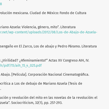
08
evolución mexicana. Ciudad de México: Fondo de Cultura
ariano Azuela: Violencia, género, mito”. Literatura
pr.net/wp-content/uploads/2012/08/Los-de-Abajo-de-Azuela-
desengaño en El Zarco, Los de abajo y Pedro Páramo. Literatura
: ¿Virilidad? ¿Afeminamiento?” Actas XV Congreso AIH, IV.
aih/pdf/15/aih_15_4_025.pdf
de Abajo. [Película]. Corporación Nacional Cinematográfica.
ocrítica a Los de debajo de Mariano Azuela (Tesis de
.
lución y revolución del mito en las novelas de la revolución: el
la”. Sociocriticism, 32(1), pp. 257-293.