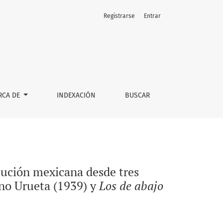
Registrarse
Entrar
as: <i>Los de abajo</i> de Mariano Azuela (1916), <i>Los de a
RCA DE
INDEXACIÓN
BUSCAR
olución mexicana desde tres
no Urueta (1939) y
Los de abajo