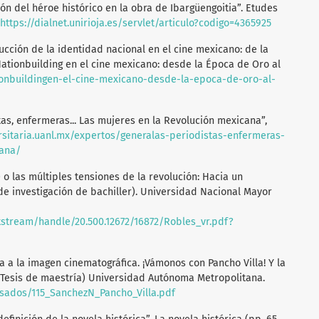
ión del héroe histórico en la obra de Ibargüengoitia”. Etudes
https://dialnet.unirioja.es/servlet/articulo?codigo=4365925
rucción de la identidad nacional en el cine mexicano: de la
Nationbuilding en el cine mexicano: desde la Época de Oro al
onbuildingen-el-cine-mexicano-desde-la-epoca-de-oro-al-
stas, enfermeras... Las mujeres en la Revolución mexicana”,
ersitaria.uanl.mx/expertos/generalas-periodistas-enfermeras-
cana/
) o las múltiples tensiones de la revolución: Hacia un
de investigación de bachiller). Universidad Nacional Mayor
tstream/handle/20.500.12672/16872/Robles_vr.pdf?
ria a la imagen cinematográfica. ¡Vámonos con Pancho Villa! Y la
Tesis de maestría) Universidad Autónoma Metropolitana.
esados/115_SanchezN_Pancho_Villa.pdf