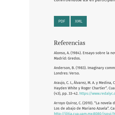
PDF
XML
Referencias
Alonso, A. (1984). Ensayo sobre la n
Madrid: Gredos.
Anderson, B. (1983). Imaginary commu
Londres: Verso.
Araujo, C. I., Álvarez, M. A. y Medina,
Hayden White y Roger Chartier”. Cua
(43), pp. 33-42.
https://www.redalyc.
Arroyo Quiroz, C. (2010). “La novela
Los de abajo de Mariano Azuela”. Cas
http://ilitia.cua.uam.mx:8080/jspui