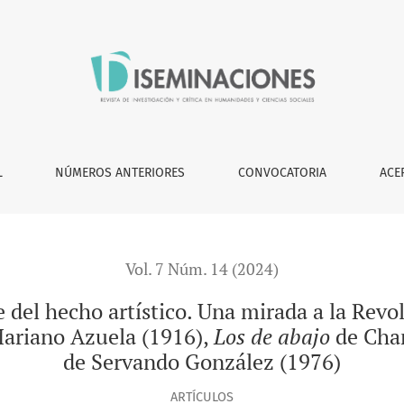
co. Una mirada a la Revolución mexicana desde tres perspectiv
L
NÚMEROS ANTERIORES
CONVOCATORIA
ACE
Vol. 7 Núm. 14 (2024)
 del hecho artístico. Una mirada a la Rev
ariano Azuela (1916),
Los de abajo
de Cha
de Servando González (1976)
ARTÍCULOS