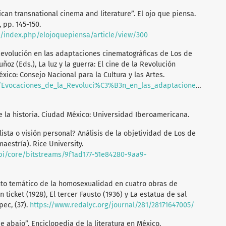
ican transnational cinema and literature”. El ojo que piensa.
 pp. 145-150.
x/index.php/elojoquepiensa/article/view/300
 Revolución en las adaptaciones cinematográficas de Los de
uñoz (Eds.), La luz y la guerra: El cine de la Revolución
xico: Consejo Nacional para la Cultura y las Artes.
7/Evocaciones_de_la_Revoluci%C3%B3n_en_las_adaptaciones_cinema
de la historia. Ciudad México: Universidad Iberoamericana.
lista o visión personal? Análisis de la objetividad de Los de
aestría). Rice University.
api/core/bitstreams/9f1ad177-51e84280-9aa9-
iento temático de la homosexualidad en cuatro obras de
n ticket (1928), El tercer Fausto (1936) y La estatua de sal
ec, (37).
https://www.redalyc.org/journal/281/28171647005/
de abajo”, Enciclopedia de la literatura en México.