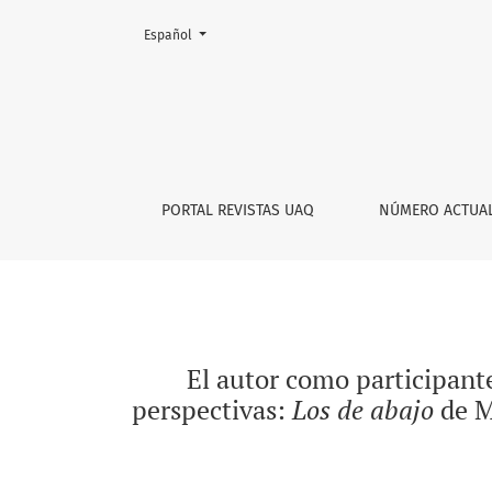
Cambiar el idioma. El actual es:
Español
El autor como participante del hecho artísti
PORTAL REVISTAS UAQ
NÚMERO ACTUA
El autor como participante
perspectivas:
Los de abajo
de M