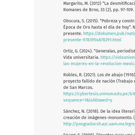
Margarito, M. (2012) “La desmitificac
Romanes de Brno, 33 (2), pp. 97-109.
Obscura, S. (2015). “Pobreza y const
Época de Oro hasta el día de hoy”. 
presente.
https://dokumen.pub/nati
presente-9783954878291.html
Ortiz, G. (2024). “Generalas, periodi
Vida universitaria.
https://vidauniv
las-mujeres-en-la-revolucion-mexi
Robles, R. (2021). Los de abajo (1916
proyecto fallido de nación (Trabajo 
de San Marcos.
https://cybertesis.unmsm.edu.pe/bi
sequence=1&isAllowed=y
Sánchez, N. (2018). De la idea litera
creación de imágenes-monumento. (
http://posgradocsh.azc.uam.mx/egr