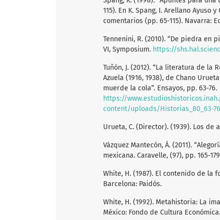
Spang, K. (1998). “Apuntes para una d
115). En K. Spang, I. Arellano Ayuso y
comentarios (pp. 65-115). Navarra: E
Tennenini, R. (2010). “De piedra en 
VI, Symposium.
https://shs.hal.scie
Tuñón, J. (2012). “La literatura de l
Azuela (1916, 1938), de Chano Uruet
muerde la cola”. Ensayos, pp. 63-76.
https://www.estudioshistoricos.inah
content/uploads/Historias_80_63-76
Urueta, C. (Director). (1939). Los d
Vázquez Mantecón, Á. (2011). “Alegor
mexicana. Caravelle, (97), pp. 165-17
White, H. (1987). El contenido de la 
Barcelona: Paidós.
White, H. (1992). Metahistoria: La im
México: Fondo de Cultura Económica