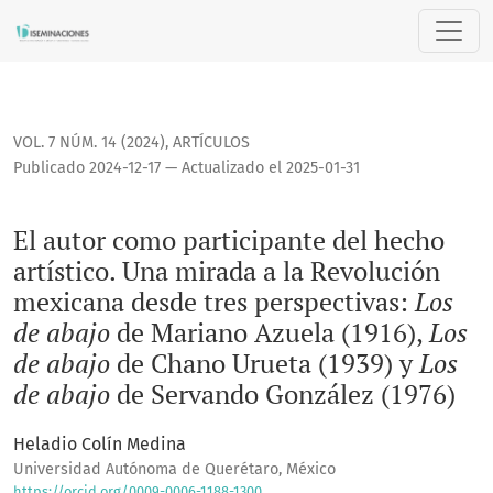
El autor como participante del hecho artístico. Una mirada 
VOL. 7 NÚM. 14 (2024)
,
ARTÍCULOS
Publicado 2024-12-17 — Actualizado el 2025-01-31
El autor como participante del hecho
artístico. Una mirada a la Revolución
mexicana desde tres perspectivas:
Los
de abajo
de Mariano Azuela (1916),
Los
de abajo
de Chano Urueta (1939) y
Los
de abajo
de Servando González (1976)
Heladio Colín Medina
Universidad Autónoma de Querétaro, México
https://orcid.org/0009-0006-1188-1300