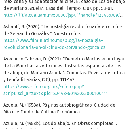
mexicana y su adaptación al cine: El caso de Los de abajo
de Mariano Azuela”. Casa del Tiempo, (30), pp. 58-61.
http://ilitia.cua.uam.mx:8080/jspui/handle/123456789/855
Ashanti, B. (2020). “La nostalgia revolucionaria en el cine
de Servando González”. Nuestro cine.
https://www.filminlatino.mx/blog/la-nostalgia-
revolucionaria-en-el-cine-de-servando-gonzalez
Avechuco Cabrera, D. (2023). “Demetrio Macías en un lugar
de La Mancha: las ediciones ilustradas españolas de Los
de abajo, de Mariano Azuela”. Connotas. Revista de crítica
y teoría literarias, (26), pp. 111-147.
https://www.scielo.org.mx/scielo.php?
script=sci_arttext&pid=S2448-60192023000100111
Azuela, M. (1958a). Páginas autobiográficas. Ciudad de
México: Fondo de Cultura Económica.
Azuela, M. (1958b). Los de abajo. En Obras completas I.