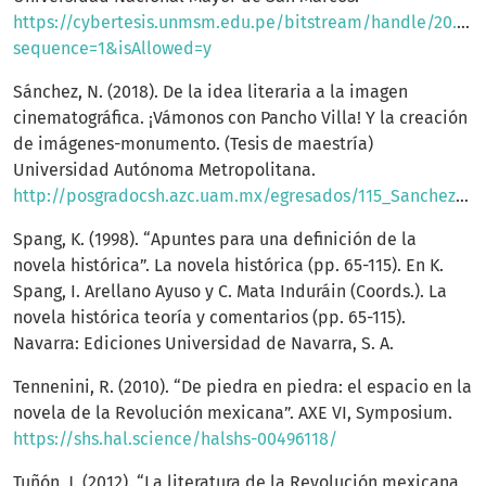
https://cybertesis.unmsm.edu.pe/bitstream/handle/20.500
sequence=1&isAllowed=y
Sánchez, N. (2018). De la idea literaria a la imagen
cinematográfica. ¡Vámonos con Pancho Villa! Y la creación
de imágenes-monumento. (Tesis de maestría)
Universidad Autónoma Metropolitana.
http://posgradocsh.azc.uam.mx/egresados/115_SanchezN_Pancho_Villa.pdf
Spang, K. (1998). “Apuntes para una definición de la
novela histórica”. La novela histórica (pp. 65-115). En K.
Spang, I. Arellano Ayuso y C. Mata Induráin (Coords.). La
novela histórica teoría y comentarios (pp. 65-115).
Navarra: Ediciones Universidad de Navarra, S. A.
Tennenini, R. (2010). “De piedra en piedra: el espacio en la
novela de la Revolución mexicana”. AXE VI, Symposium.
https://shs.hal.science/halshs-00496118/
Tuñón, J. (2012). “La literatura de la Revolución mexicana