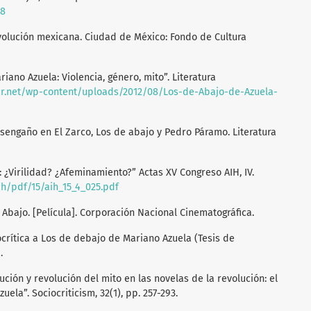
08
evolución mexicana. Ciudad de México: Fondo de Cultura
ariano Azuela: Violencia, género, mito”. Literatura
pr.net/wp-content/uploads/2012/08/Los-de-Abajo-de-Azuela-
desengaño en El Zarco, Los de abajo y Pedro Páramo. Literatura
: ¿Virilidad? ¿Afeminamiento?” Actas XV Congreso AIH, IV.
aih/pdf/15/aih_15_4_025.pdf
de Abajo. [Película]. Corporación Nacional Cinematográfica.
ocrítica a Los de debajo de Mariano Azuela (Tesis de
.
lución y revolución del mito en las novelas de la revolución: el
la”. Sociocriticism, 32(1), pp. 257-293.