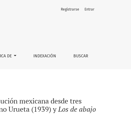
Registrarse
Entrar
as: <i>Los de abajo</i> de Mariano Azuela (1916), <i>Los de a
RCA DE
INDEXACIÓN
BUSCAR
olución mexicana desde tres
no Urueta (1939) y
Los de abajo