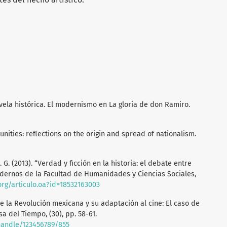
ovela histórica. El modernismo en La gloria de don Ramiro.
nities: reflections on the origin and spread of nationalism.
 C. G. (2013). “Verdad y ficción en la historia: el debate entre
dernos de la Facultad de Humanidades y Ciencias Sociales,
org/articulo.oa?id=18532163003
 de la Revolución mexicana y su adaptación al cine: El caso de
a del Tiempo, (30), pp. 58-61.
/handle/123456789/855