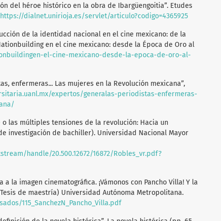
ión del héroe histórico en la obra de Ibargüengoitia”. Etudes
https://dialnet.unirioja.es/servlet/articulo?codigo=4365925
rucción de la identidad nacional en el cine mexicano: de la
Nationbuilding en el cine mexicano: desde la Época de Oro al
onbuildingen-el-cine-mexicano-desde-la-epoca-de-oro-al-
stas, enfermeras... Las mujeres en la Revolución mexicana”,
ersitaria.uanl.mx/expertos/generalas-periodistas-enfermeras-
cana/
) o las múltiples tensiones de la revolución: Hacia un
de investigación de bachiller). Universidad Nacional Mayor
tstream/handle/20.500.12672/16872/Robles_vr.pdf?
ria a la imagen cinematográfica. ¡Vámonos con Pancho Villa! Y la
Tesis de maestría) Universidad Autónoma Metropolitana.
esados/115_SanchezN_Pancho_Villa.pdf