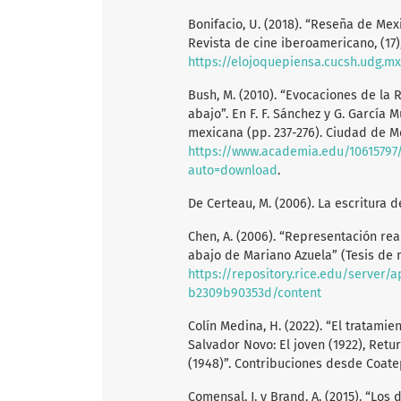
Bonifacio, U. (2018). “Reseña de Mex
Revista de cine iberoamericano, (17),
https://elojoquepiensa.cucsh.udg.m
Bush, M. (2010). “Evocaciones de la
abajo”. En F. F. Sánchez y G. García M
mexicana (pp. 237-276). Ciudad de Mé
https://www.academia.edu/1061579
auto=download
.
De Certeau, M. (2006). La escritura 
Chen, A. (2006). “Representación rea
abajo de Mariano Azuela” (Tesis de m
https://repository.rice.edu/server/
b2309b90353d/content
Colín Medina, H. (2022). “El tratam
Salvador Novo: El joven (1922), Retur
(1948)”. Contribuciones desde Coatep
Comensal, J. y Brand, A. (2015). “Los 