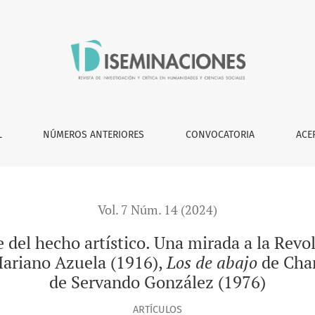
co. Una mirada a la Revolución mexicana desde tres perspectiv
L
NÚMEROS ANTERIORES
CONVOCATORIA
ACE
Vol. 7 Núm. 14 (2024)
 del hecho artístico. Una mirada a la Rev
ariano Azuela (1916),
Los de abajo
de Cha
de Servando González (1976)
ARTÍCULOS