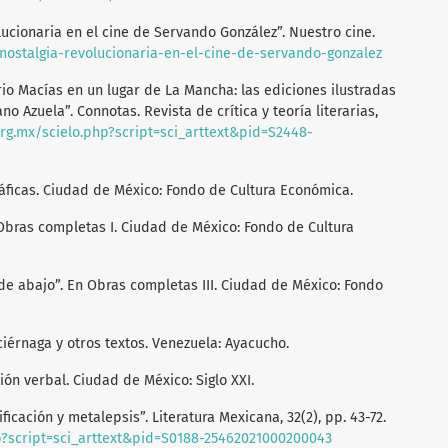
olucionaria en el cine de Servando González”. Nuestro cine.
-nostalgia-revolucionaria-en-el-cine-de-servando-gonzalez
io Macías en un lugar de La Mancha: las ediciones ilustradas
 Azuela”. Connotas. Revista de crítica y teoría literarias,
org.mx/scielo.php?script=sci_arttext&pid=S2448-
ráficas. Ciudad de México: Fondo de Cultura Económica.
 Obras completas I. Ciudad de México: Fondo de Cultura
 de abajo”. En Obras completas III. Ciudad de México: Fondo
uciérnaga y otros textos. Venezuela: Ayacucho.
ción verbal. Ciudad de México: Siglo XXI.
ificación y metalepsis”. Literatura Mexicana, 32(2), pp. 43-72.
hp?script=sci_arttext&pid=S0188-25462021000200043