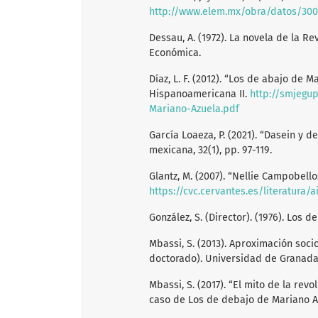
http://www.elem.mx/obra/datos/30
Dessau, A. (1972). La novela de la R
Económica.
Díaz, L. F. (2012). “Los de abajo de M
Hispanoamericana II.
http://smjegu
Mariano-Azuela.pdf
García Loaeza, P. (2021). “Dasein y 
mexicana, 32(1), pp. 97-119.
Glantz, M. (2007). “Nellie Campobello
https://cvc.cervantes.es/literatura/
González, S. (Director). (1976). Los 
Mbassi, S. (2013). Aproximación soci
doctorado). Universidad de Granada
Mbassi, S. (2017). “El mito de la revo
caso de Los de debajo de Mariano Azue