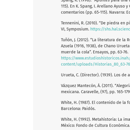
Spang, K. (1998). “Apuntes para una d
115). En K. Spang, I. Arellano Ayuso y
comentarios (pp. 65-115). Navarra: E
Tennenini, R. (2010). “De piedra en 
VI, Symposium.
https://shs.hal.scie
Tuñón, J. (2012). “La literatura de l
Azuela (1916, 1938), de Chano Uruet
muerde la cola”. Ensayos, pp. 63-76.
https://www.estudioshistoricos.inah
content/uploads/Historias_80_63-76
Urueta, C. (Director). (1939). Los d
Vázquez Mantecón, Á. (2011). “Alegor
mexicana. Caravelle, (97), pp. 165-17
White, H. (1987). El contenido de la 
Barcelona: Paidós.
White, H. (1992). Metahistoria: La im
México: Fondo de Cultura Económica