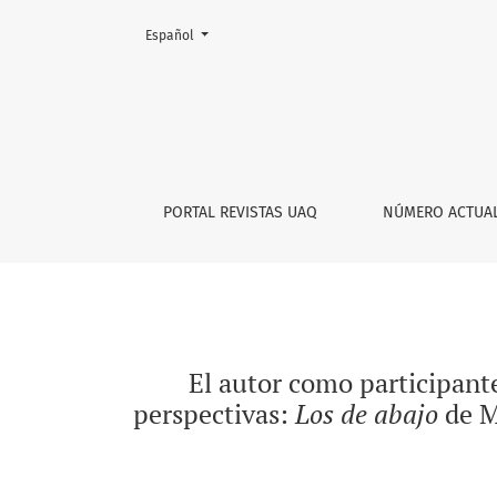
Cambiar el idioma. El actual es:
Español
El autor como participante del hecho artísti
PORTAL REVISTAS UAQ
NÚMERO ACTUA
El autor como participante
perspectivas:
Los de abajo
de M