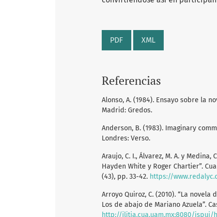
PDF
XML
Referencias
Alonso, A. (1984). Ensayo sobre la n
Madrid: Gredos.
Anderson, B. (1983). Imaginary commu
Londres: Verso.
Araujo, C. I., Álvarez, M. A. y Medina,
Hayden White y Roger Chartier”. Cua
(43), pp. 33-42.
https://www.redalyc.
Arroyo Quiroz, C. (2010). “La novela
Los de abajo de Mariano Azuela”. Cas
http://ilitia.cua.uam.mx:8080/jspui