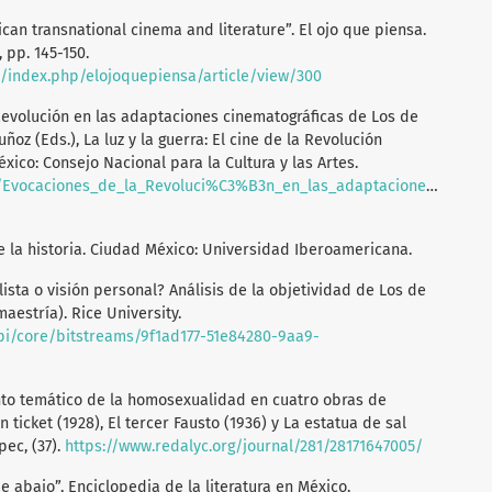
ican transnational cinema and literature”. El ojo que piensa.
 pp. 145-150.
x/index.php/elojoquepiensa/article/view/300
 Revolución en las adaptaciones cinematográficas de Los de
uñoz (Eds.), La luz y la guerra: El cine de la Revolución
xico: Consejo Nacional para la Cultura y las Artes.
7/Evocaciones_de_la_Revoluci%C3%B3n_en_las_adaptaciones_cinema
de la historia. Ciudad México: Universidad Iberoamericana.
lista o visión personal? Análisis de la objetividad de Los de
aestría). Rice University.
api/core/bitstreams/9f1ad177-51e84280-9aa9-
iento temático de la homosexualidad en cuatro obras de
n ticket (1928), El tercer Fausto (1936) y La estatua de sal
ec, (37).
https://www.redalyc.org/journal/281/28171647005/
de abajo”, Enciclopedia de la literatura en México.