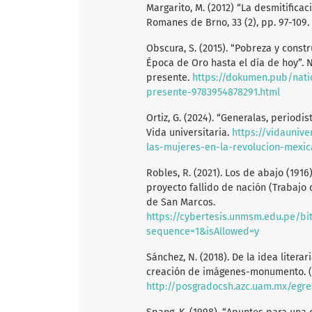
Margarito, M. (2012) “La desmitificac
Romanes de Brno, 33 (2), pp. 97-109.
Obscura, S. (2015). “Pobreza y const
Época de Oro hasta el día de hoy”. 
presente.
https://dokumen.pub/nati
presente-9783954878291.html
Ortiz, G. (2024). “Generalas, periodi
Vida universitaria.
https://vidauniv
las-mujeres-en-la-revolucion-mexi
Robles, R. (2021). Los de abajo (1916
proyecto fallido de nación (Trabajo 
de San Marcos.
https://cybertesis.unmsm.edu.pe/bi
sequence=1&isAllowed=y
Sánchez, N. (2018). De la idea litera
creación de imágenes-monumento. (
http://posgradocsh.azc.uam.mx/egr