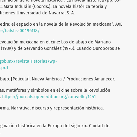
efinición de la novela histórica”. La novela histórica (pp. 65-
 C. Mata Induráin (Coords.). La novela histórica teoría y
diciones Universidad de Navarra, S. A.
piedra: el espacio en la novela de la Revolución mexicana”. AXE
nce/halshs-00496118/
a Revolución mexicana en el cine: Los de abajo de Mariano
a (1939) y de Servando González (1976). Cuando Ouroboros se
.gob.mx/revistaHistorias/wp-
.pdf
e abajo. [Película]. Nueva América / Producciones Amanecer.
ías, metáforas y símbolos en el cine sobre la Revolución
9.
https://journals.openedition.org/caravelle/1441
forma. Narrativa, discurso y representación histórica.
aginación histórica en la Europa del siglo xix. Ciudad de
.