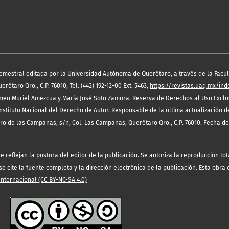
semestral editada por la Universidad Autónoma de Querétaro, a través de la Facult
étaro Qro., C.P. 76010, Tel. (442) 192-12-00 Ext. 5463,
https://revistas.uaq.mx/in
en Muriel Amezcua y María José Soto Zamora. Reserva de Derechos al Uso Exclus
nstituto Nacional del Derecho de Autor. Responsable de la última actualización 
rro de las Campanas, s/n, Col. Las Campanas, Querétaro Qro., C.P. 76010. Fecha de
eflejan la postura del editor de la publicación. Se autoriza la reproducción tota
 cite la fuente completa y la dirección electrónica de la publicación. Esta obra
ternacional (CC BY-NC-SA 4.0)