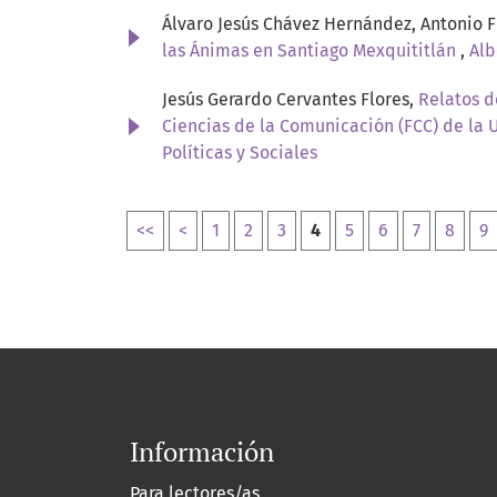
Álvaro Jesús Chávez Hernández, Antonio F
las Ánimas en Santiago Mexquititlán
,
Alb
Jesús Gerardo Cervantes Flores,
Relatos d
Ciencias de la Comunicación (FCC) de la
Políticas y Sociales
<<
<
1
2
3
4
5
6
7
8
9
Información
Para lectores/as