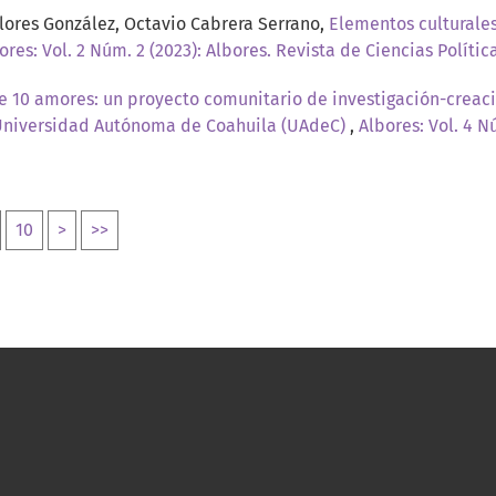
lores González, Octavio Cabrera Serrano,
Elementos culturales 
ores: Vol. 2 Núm. 2 (2023): Albores. Revista de Ciencias Polític
e 10 amores: un proyecto comunitario de investigación-creaci
 Universidad Autónoma de Coahuila (UAdeC)
,
Albores: Vol. 4 N
10
>
>>