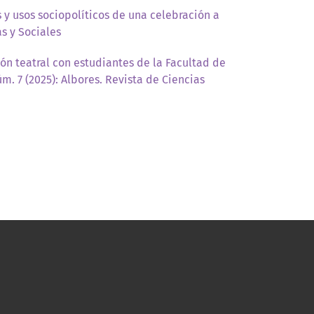
y usos sociopolíticos de una celebración a
as y Sociales
ón teatral con estudiantes de la Facultad de
úm. 7 (2025): Albores. Revista de Ciencias