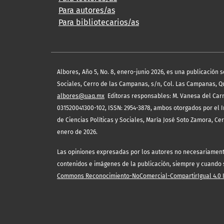
Para autores/as
Para bibliotecarios/as
,
Albores
Año 5, No. 8, enero-junio 2026, es una publicación 
Sociales, Cerro de las Campanas, s/n, Col. Las Campanas, Quer
albores@uaq.mx
Editoras responsables: M. Vanesa del Carm
031520041300-102, ISSN: 2954-3878, ambos otorgados por el I
de Ciencias Políticas y Sociales, María José Soto Zamora, Ce
enero de 2026.
Las opiniones expresadas por los autores no necesariamente r
contenidos e imágenes de la publicación, siempre y cuando se
Commons Reconocimiento-NoComercial-CompartirIgual 4.0 In