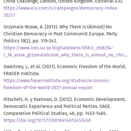
China Challenge, London, United Kingdom. Editorial EIU.
https://www.eiu.com/n/campaigns/democracy-index-
2021/
Grzymala-Busse, A. (2013). Why There is (Almost) No
Christian Democracy in Post Communist Europe. Party
Politics 19(2), pp. 319-342.
https://www.ires.uu.se/digitalAssets/658/c_658254-
l_3k_anna_grzymalabusse_why_there_is_almost_no_christian_democracy_in_eatern_europe.pdf
Gwartney, J., et al. (2021). Economic Freedom of the World,
FRASER Institute.
https://www.fraserinstitute.org/studies/economic-
freedom-of-the-world-2021-annual-report
Kitschelt, H. y Kselman, D. (2012). Economic Development,
Democratic Experience and Political Parties. SAGE.
Comparative Political Studies, 46, pp. 1453-1484.
https://doi.org/10.1177/0010414012453450