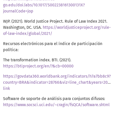
go.edu/doi/abs/10.1017/S002238161300131X?
journalCode=jop
WJP. (2021). World Justice Project. Rule of Law Index 2021.
Washington, DC. USA.
https://worldjusticeproject.org/rule-
of-law-index/global/2021/
Recursos electrónicos para el índice de participación
política:
The transformation index. BTI. (2021).
https://btiproject.org/en/?&cb=00000
https://govdata360.worldbank.org/indicators/h7a7bb8c9?
country=BRA&indicator=28766&viz=line_chart&years=2006,
link
Software de soporte de análisis para conjuntos difusos:
https://www.socsci.uci.edu/~cragin/fsQCA/software.shtml