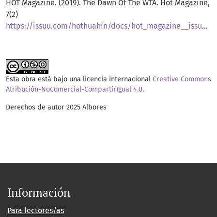
HOT Magazine. (2019). The Dawn Of The WTA. Hot Magazine,
7(2)
https://issuu.com/hothuahin/docs/hot_magazine__issue_2__volume_7/s/69327
Esta obra está bajo una licencia internacional
Creative Commons
Atribución-NoComercial-CompartirIgual 4.0
.
Derechos de autor 2025 Albores
Información
Para lectores/as