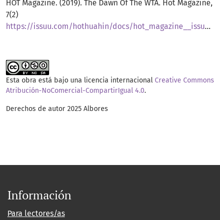
HOT Magazine. (2019). The Dawn Of The WTA. Hot Magazine,
7(2)
https://issuu.com/hothuahin/docs/hot_magazine__issue_2__volume_7/s/69327
Esta obra está bajo una licencia internacional
Creative Commons
Atribución-NoComercial-CompartirIgual 4.0
.
Derechos de autor 2025 Albores
Información
Para lectores/as