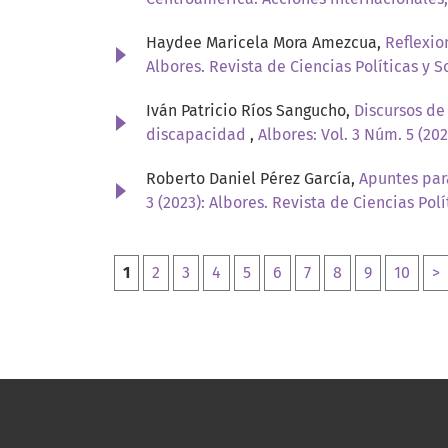
Haydee Maricela Mora Amezcua,
Reflexio
Albores. Revista de Ciencias Políticas y S
Iván Patricio Ríos Sangucho,
Discursos de
discapacidad
,
Albores: Vol. 3 Núm. 5 (202
Roberto Daniel Pérez García,
Apuntes par
3 (2023): Albores. Revista de Ciencias Polí
1
2
3
4
5
6
7
8
9
10
>