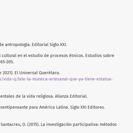
 de antropología. Editorial Siglo XXI.
rol cultural en el estudio de procesos étnicos. Estudios sobre
165-205.
e 2021). El Universal Querétaro.
x/vida-q/lele-la-muneca-artesanal-que-ya-tiene-estatua-
ntales de la vida religiosa. Alianza Editorial.
 sentipensante para América Latina. Siglo XXI Editores.
 y Santacreu, O. (2015). La investigación participativa: métodos