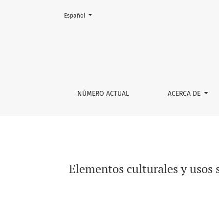
Cambiar el idioma. El actual es:
Español
Elementos culturales y usos sociopolíticos de
NÚMERO ACTUAL
ACERCA DE
Elementos culturales y usos s