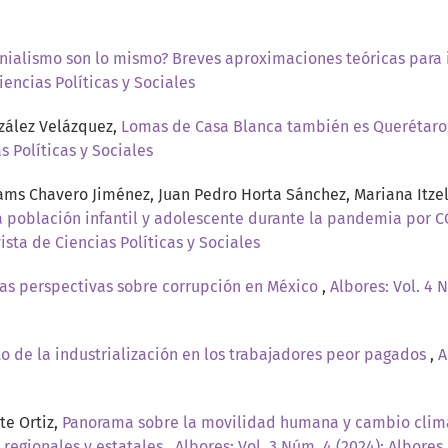
onialismo son lo mismo? Breves aproximaciones teóricas para
iencias Políticas y Sociales
zález Velázquez,
Lomas de Casa Blanca también es Querétaro: 
s Políticas y Sociales
ams Chavero Jiménez, Juan Pedro Horta Sánchez, Mariana Itze
a población infantil y adolescente durante la pandemia por C
vista de Ciencias Políticas y Sociales
 las perspectivas sobre corrupción en México
,
Albores: Vol. 4 
o de la industrialización en los trabajadores peor pagados
,
A
te Ortiz,
Panorama sobre la movilidad humana y cambio climát
 regionales y estatales
,
Albores: Vol. 3 Núm. 4 (2024): Albores