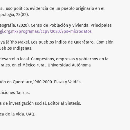
y su uso político: evidencia de un pueblo originario en el
pología, 28(82).
eografía. (2020). Censo de Población y Vivienda. Principales
egi.org.mx/programas/ccpv/2020/?ps=microdatos
ini ya jä ́tho Maxei. Los pueblos indios de Querétaro,. Comisión
ueblos Indígenas.
l desarrollo local. Campesinos, empresas y gobiernos en la
urales. en el México rural. Universidad Autónoma
ión en Querétaro,1960-2000. Plaza y Valdés.
Ediciones Taurus.
s de investigación social. Editorial Síntesis.
sca de la vida. UAQ.