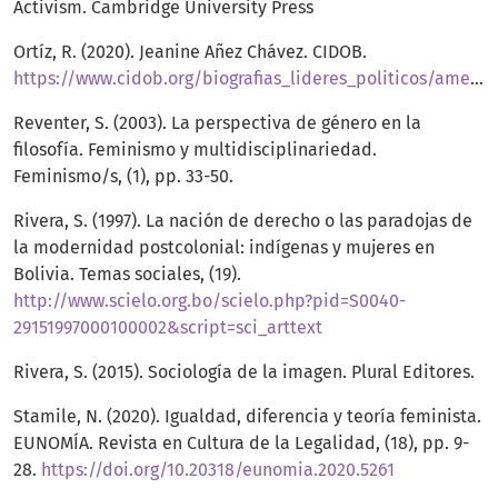
Activism. Cambridge University Press
Ortíz, R. (2020). Jeanine Añez Chávez. CIDOB.
https://www.cidob.org/biografias_lideres_politicos/america_del_sur/bolivia/jeanine_anez_chavez
Reventer, S. (2003). La perspectiva de género en la
filosofía. Feminismo y multidisciplinariedad.
Feminismo/s, (1), pp. 33-50.
Rivera, S. (1997). La nación de derecho o las paradojas de
la modernidad postcolonial: indígenas y mujeres en
Bolivia. Temas sociales, (19).
http://www.scielo.org.bo/scielo.php?pid=S0040-
29151997000100002&script=sci_arttext
Rivera, S. (2015). Sociología de la imagen. Plural Editores.
Stamile, N. (2020). Igualdad, diferencia y teoría feminista.
EUNOMÍA. Revista en Cultura de la Legalidad, (18), pp. 9-
28.
https://doi.org/10.20318/eunomia.2020.5261