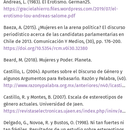
Andreas, L. (1983). El Erotismo. German25.
https://gracielahierro.files.wordpress.com/2019/07/el-
erotismo-lou-andreas-salome.pdf
Baeza, A. (2015). ¿Mujeres en la arena política? El discurso
periodístico acerca de las candidatas parlamentarias en
Chile de 2013. Comunicación Y Medios, (30), pp. 176–200.
https://doi.org/10.5354/rcm.v0i30.32380
Beard, M. (2018). Mujeres y Poder. Planeta.
Castillo, L. (2004). Apuntes sobre el Discurso de Género y
algunos Argumentos para Rebasarlo. Razón y Palabra, (40).
http://www.razonypalabra.org.mx/anteriores/n40/lcastillo.html
Castillo, R. y Montes, B. (2007). Escala de estereotipos de
género actuales. Universidad de Jaen.
https://revistaselectronicas.ujaen.es/index.php/ininv/article/download/198/179/733
Delgado, G., Novoa, R. y Bustos, O. (1998). Ni tan fuertes ni
tan frágiles, Resultados de un estudio sobre estereotipos