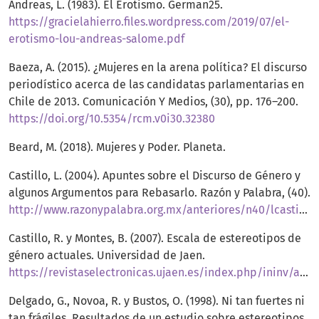
Andreas, L. (1983). El Erotismo. German25.
https://gracielahierro.files.wordpress.com/2019/07/el-
erotismo-lou-andreas-salome.pdf
Baeza, A. (2015). ¿Mujeres en la arena política? El discurso
periodístico acerca de las candidatas parlamentarias en
Chile de 2013. Comunicación Y Medios, (30), pp. 176–200.
https://doi.org/10.5354/rcm.v0i30.32380
Beard, M. (2018). Mujeres y Poder. Planeta.
Castillo, L. (2004). Apuntes sobre el Discurso de Género y
algunos Argumentos para Rebasarlo. Razón y Palabra, (40).
http://www.razonypalabra.org.mx/anteriores/n40/lcastillo.html
Castillo, R. y Montes, B. (2007). Escala de estereotipos de
género actuales. Universidad de Jaen.
https://revistaselectronicas.ujaen.es/index.php/ininv/article/download/198/179/733
Delgado, G., Novoa, R. y Bustos, O. (1998). Ni tan fuertes ni
tan frágiles, Resultados de un estudio sobre estereotipos