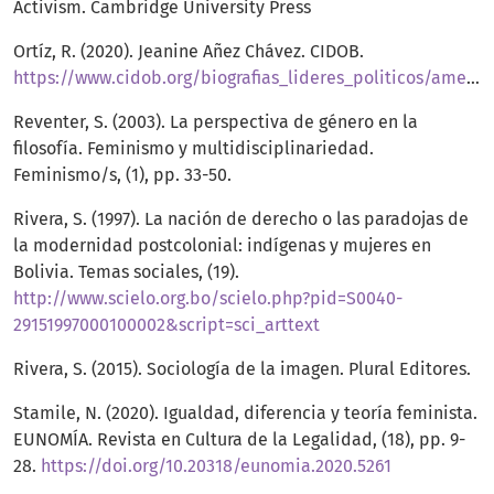
Activism. Cambridge University Press
Ortíz, R. (2020). Jeanine Añez Chávez. CIDOB.
https://www.cidob.org/biografias_lideres_politicos/america_del_sur/bolivia/jeanine_anez_chavez
Reventer, S. (2003). La perspectiva de género en la
filosofía. Feminismo y multidisciplinariedad.
Feminismo/s, (1), pp. 33-50.
Rivera, S. (1997). La nación de derecho o las paradojas de
la modernidad postcolonial: indígenas y mujeres en
Bolivia. Temas sociales, (19).
http://www.scielo.org.bo/scielo.php?pid=S0040-
29151997000100002&script=sci_arttext
Rivera, S. (2015). Sociología de la imagen. Plural Editores.
Stamile, N. (2020). Igualdad, diferencia y teoría feminista.
EUNOMÍA. Revista en Cultura de la Legalidad, (18), pp. 9-
28.
https://doi.org/10.20318/eunomia.2020.5261