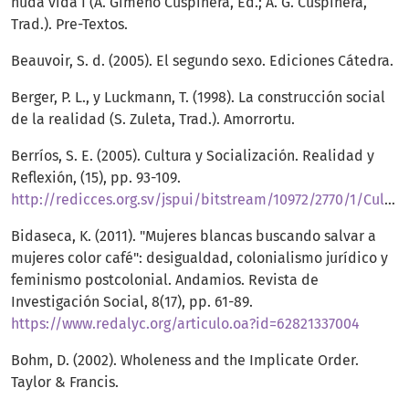
nuda vida I (A. Gimeno Cuspinera, Ed.; A. G. Cuspinera,
Trad.). Pre-Textos.
Beauvoir, S. d. (2005). El segundo sexo. Ediciones Cátedra.
Berger, P. L., y Luckmann, T. (1998). La construcción social
de la realidad (S. Zuleta, Trad.). Amorrortu.
Berríos, S. E. (2005). Cultura y Socialización. Realidad y
Reflexión, (15), pp. 93-109.
http://redicces.org.sv/jspui/bitstream/10972/2770/1/Cultura%20y%20socializaci%C3%B3n.pdf.pdf
Bidaseca, K. (2011). "Mujeres blancas buscando salvar a
mujeres color café": desigualdad, colonialismo jurídico y
feminismo postcolonial. Andamios. Revista de
Investigación Social, 8(17), pp. 61-89.
https://www.redalyc.org/articulo.oa?id=62821337004
Bohm, D. (2002). Wholeness and the Implicate Order.
Taylor & Francis.