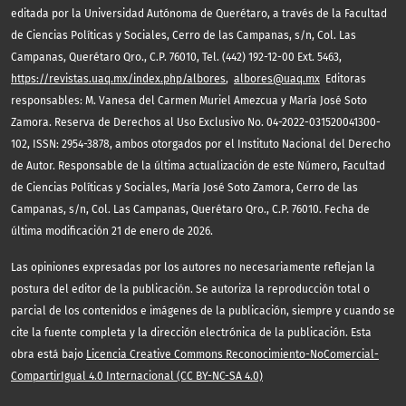
editada por la Universidad Autónoma de Querétaro, a través de la Facultad
de Ciencias Políticas y Sociales, Cerro de las Campanas, s/n, Col. Las
Campanas, Querétaro Qro., C.P. 76010, Tel. (442) 192-12-00 Ext. 5463,
https://revistas.uaq.mx/index.php/albores
,
albores@uaq.mx
Editoras
responsables: M. Vanesa del Carmen Muriel Amezcua y María José Soto
Zamora. Reserva de Derechos al Uso Exclusivo No. 04-2022-031520041300-
102, ISSN: 2954-3878, ambos otorgados por el Instituto Nacional del Derecho
de Autor. Responsable de la última actualización de este Número, Facultad
de Ciencias Políticas y Sociales, María José Soto Zamora, Cerro de las
Campanas, s/n, Col. Las Campanas, Querétaro Qro., C.P. 76010. Fecha de
última modificación 21 de enero de 2026.
Las opiniones expresadas por los autores no necesariamente reflejan la
postura del editor de la publicación. Se autoriza la reproducción total o
parcial de los contenidos e imágenes de la publicación, siempre y cuando se
cite la fuente completa y la dirección electrónica de la publicación. Esta
obra está bajo
Licencia Creative Commons Reconocimiento-NoComercial-
CompartirIgual 4.0 Internacional (CC BY-NC-SA 4.0)