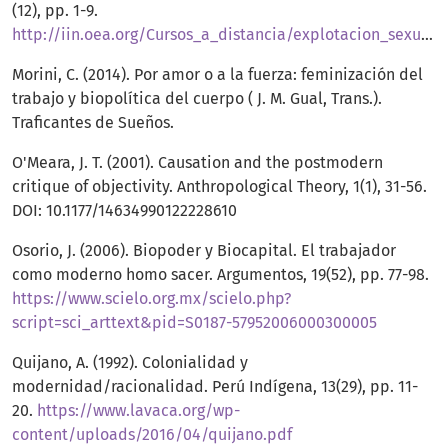
(12), pp. 1-9.
http://iin.oea.org/Cursos_a_distancia/explotacion_sexual/Lectura11.genero%20y%20abuso.pdf
Morini, C. (2014). Por amor o a la fuerza: feminización del
trabajo y biopolítica del cuerpo ( J. M. Gual, Trans.).
Traficantes de Sueños.
O'Meara, J. T. (2001). Causation and the postmodern
critique of objectivity. Anthropological Theory, 1(1), 31-56.
DOI: 10.1177/14634990122228610
Osorio, J. (2006). Biopoder y Biocapital. El trabajador
como moderno homo sacer. Argumentos, 19(52), pp. 77-98.
https://www.scielo.org.mx/scielo.php?
script=sci_arttext&pid=S0187-57952006000300005
Quijano, A. (1992). Colonialidad y
modernidad/racionalidad. Perú Indígena, 13(29), pp. 11-
20.
https://www.lavaca.org/wp-
content/uploads/2016/04/quijano.pdf