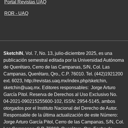
Portal Revistas UAQ
ROR - UAQ
SketchIN
, Vol. 7, No.
13
, julio-diciembre
2025
, es una
publicación semestral editada por la Universidad Autónoma
de Querétaro, Cerro de las Campanas,
S/N
, Col. Las
Campanas, Querétaro, Qro.,
C.P. 76010
.
Tel. (
442
)
1921200
ext.
6023
,
http://revistas.uaq.mx/index.php/sketchin
,
sketchin@uaq.mx
. Editores
responsables: Jorge Arturo
García Pitol. Reserva de Derechos al Uso Exclusivo
No.
04
-
2021
-
090215255600
-
102
,
ISSN
:
2954-5145
, ambos
otorgados por el Instituto Nacional del Derecho de Autor.
Responsable de la última actualización de este Número:
Jorge Arturo García Pitol, Cerro de las Campanas,
S/N
, Col.