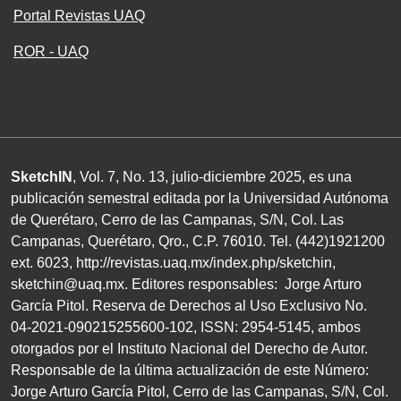
Portal Revistas UAQ
ROR - UAQ
SketchIN
, Vol. 7, No.
13
, julio-diciembre
2025
, es una
publicación semestral editada por la Universidad Autónoma
de Querétaro, Cerro de las Campanas,
S/N
, Col. Las
Campanas, Querétaro, Qro.,
C.P. 76010
.
Tel. (
442
)
1921200
ext.
6023
,
http://revistas.uaq.mx/index.php/sketchin
,
sketchin@uaq.mx
. Editores
responsables: Jorge Arturo
García Pitol. Reserva de Derechos al Uso Exclusivo
No.
04
-
2021
-
090215255600
-
102
,
ISSN
:
2954-5145
, ambos
otorgados por el Instituto Nacional del Derecho de Autor.
Responsable de la última actualización de este Número:
Jorge Arturo García Pitol, Cerro de las Campanas,
S/N
, Col.