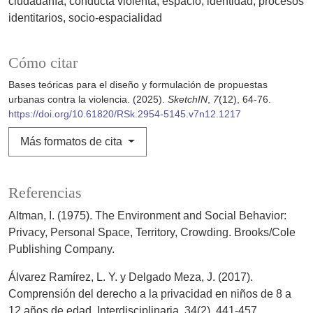
ciudadanía
conducta violenta
espacio
identidad
procesos
identitarios
socio-espacialidad
Cómo citar
Bases teóricas para el diseño y formulación de propuestas
urbanas contra la violencia. (2025).
SketchIN
,
7
(12), 64-76.
https://doi.org/10.61820/RSk.2954-5145.v7n12.1217
Más formatos de cita
Referencias
Altman, I. (1975). The Environment and Social Behavior:
Privacy, Personal Space, Territory, Crowding. Brooks/Cole
Publishing Company.
Álvarez Ramírez, L. Y. y Delgado Meza, J. (2017).
Comprensión del derecho a la privacidad en niños de 8 a
12 años de edad. Interdisciplinaria, 34(2), 441-457.