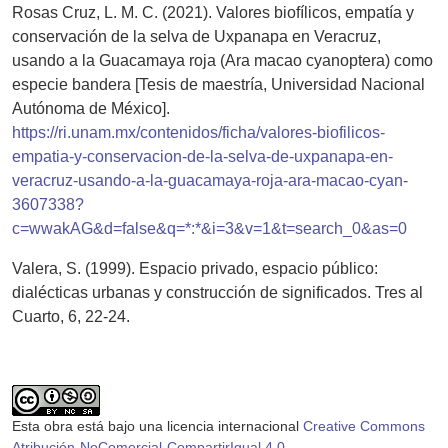
Rosas Cruz, L. M. C. (2021). Valores biofílicos, empatía y
conservación de la selva de Uxpanapa en Veracruz,
usando a la Guacamaya roja (Ara macao cyanoptera) como
especie bandera [Tesis de maestría, Universidad Nacional
Autónoma de México].
https://ri.unam.mx/contenidos/ficha/valores-biofilicos-
empatia-y-conservacion-de-la-selva-de-uxpanapa-en-
veracruz-usando-a-la-guacamaya-roja-ara-macao-cyan-
3607338?
c=wwakAG&d=false&q=*:*&i=3&v=1&t=search_0&as=0
Valera, S. (1999). Espacio privado, espacio público:
dialécticas urbanas y construcción de significados. Tres al
Cuarto, 6, 22-24.
Esta obra está bajo una licencia internacional
Creative Commons
Atribución-NoComercial-CompartirIgual 4.0
.