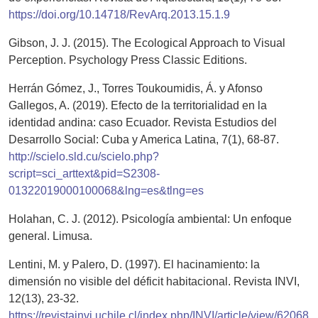
https://doi.org/10.14718/RevArq.2013.15.1.9
Gibson, J. J. (2015). The Ecological Approach to Visual
Perception. Psychology Press Classic Editions.
Herrán Gómez, J., Torres Toukoumidis, Á. y Afonso
Gallegos, A. (2019). Efecto de la territorialidad en la
identidad andina: caso Ecuador. Revista Estudios del
Desarrollo Social: Cuba y America Latina, 7(1), 68-87.
http://scielo.sld.cu/scielo.php?
script=sci_arttext&pid=S2308-
01322019000100068&lng=es&tlng=es
Holahan, C. J. (2012). Psicología ambiental: Un enfoque
general. Limusa.
Lentini, M. y Palero, D. (1997). El hacinamiento: la
dimensión no visible del déficit habitacional. Revista INVI,
12(13), 23-32.
https://revistainvi.uchile.cl/index.php/INVI/article/view/62068