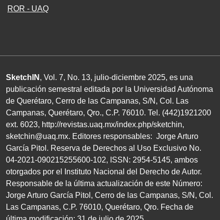
ROR - UAQ
SketchIN
, Vol. 7, No.
13
, julio-diciembre
2025
, es una
publicación semestral editada por la Universidad Autónoma
de Querétaro, Cerro de las Campanas,
S/N
, Col. Las
Campanas, Querétaro, Qro.,
C.P. 76010
.
Tel. (
442
)
1921200
ext.
6023
,
http://revistas.uaq.mx/index.php/sketchin
,
sketchin@uaq.mx
. Editores
responsables: Jorge Arturo
García Pitol. Reserva de Derechos al Uso Exclusivo
No.
04
-
2021
-
090215255600
-
102
,
ISSN
:
2954-5145
, ambos
otorgados por el Instituto Nacional del Derecho de Autor.
Responsable de la última actualización de este Número:
Jorge Arturo García Pitol, Cerro de las Campanas,
S/N
, Col.
Las Campanas,
C.P. 76010
, Querétaro, Qro. Fecha de
última modificación:
31
de julio de
2025
.