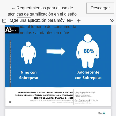
Volver a los detalles del artículo
←
Requerimientos para el uso de
Descargar
técnicas de gamificación en el diseño
de una aplicación para móviles
enfocada al fomento del consumo de
alimentos saludables en niños