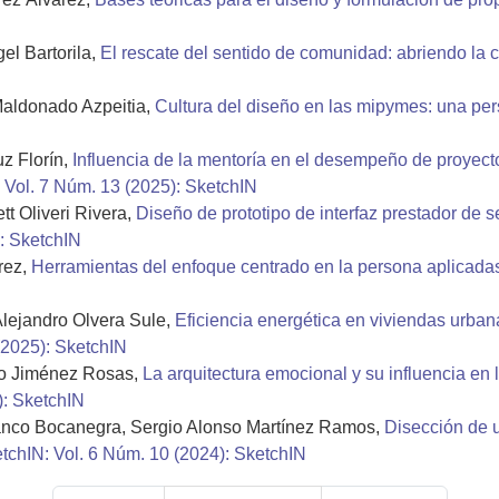
el Bartorila,
El rescate del sentido de comunidad: abriendo la
Maldonado Azpeitia,
Cultura del diseño en las mipymes: una per
z Florín,
Influencia de la mentoría en el desempeño de proyecto
 Vol. 7 Núm. 13 (2025): SketchIN
t Oliveri Rivera,
Diseño de prototipo de interfaz prestador de s
: SketchIN
rez,
Herramientas del enfoque centrado en la persona aplicada
lejandro Olvera Sule,
Eficiencia energética en viviendas urbana
(2025): SketchIN
do Jiménez Rosas,
La arquitectura emocional y su influencia en 
): SketchIN
nco Bocanegra, Sergio Alonso Martínez Ramos,
Disección de u
tchIN: Vol. 6 Núm. 10 (2024): SketchIN