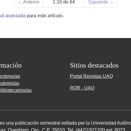
←
Anterior
1-10 de 64
Siguiente
→
tud avanzada
para este artículo.
rmación
Sitios destacados
ectores/as
Portal Revistas UAQ
utores/as
ROR - UAQ
ibliotecarios/as
 es una publicación semestral editada por la Universidad Autó
as, Querétaro, Qro.,
C.P. 76010
.
Tel. (
442
)
1921200
ext.
6023
,