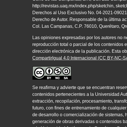
http://revistas.uaq.mx/index.php/sketchin
,
sket
Derechos al Uso Exclusivo
No.
04
-
2021
-
09021
Derecho de Autor. Responsable de la última ac
Col. Las Campanas,
C.P. 76010
, Querétaro, Q
Las opiniones expresadas por los autores no nec
reproducción total o parcial de los contenidos 
dirección electrónica de la publicación. Esta o
CompartirIgual 4.0 Internacional (CC BY-NC-SA
Se reafirma y advierte que se encuentran reser
contenidos pertenecientes a la Universidad Au
extracción, recopilación, procesamiento, transfo
futuro, con fines de entrenamiento de cualquier c
de desarrollo o comercialización de sistemas, he
generación de obras derivadas o contenidos bas