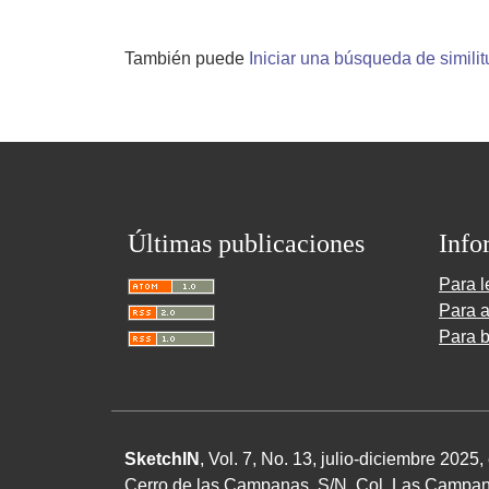
También puede
Iniciar una búsqueda de simili
Últimas publicaciones
Info
Para l
Para a
Para b
SketchIN
, Vol. 7, No.
13
, julio-diciembre
2025
,
Cerro de las Campanas,
S/N
, Col. Las Campan