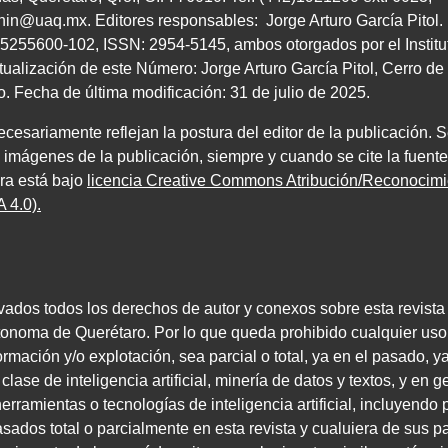
chin@uaq.mx
. Editores
responsables: Jorge Arturo García Pitol
5255600
-
102
,
ISSN
:
2954-5145
, ambos
otorgados por el Instit
tualización de este Número: Jorge Arturo García Pitol, Cerro 
ro. Fecha de última modificación:
31
de julio de
2025
.
esariamente reflejan la postura del editor de la publicación. S
e imágenes de la publicación, siempre y cuando se cite la fuente
bra está bajo
licencia Creative Commons Atribución/Reconoci
 4.0)
.
vados todos los derechos de autor y conexos sobre esta revista
tonoma de Querétaro. Por lo que queda prohibido cualquier uso
rmación y/o explotación, sea parcial o total, ya en el pasado, y
lase de inteligencia artificial, minería de datos y textos, y en ge
rramientas o tecnologías de inteligencia artificial, incluyendo p
ados total o parcialmente en esta revista y cualuiera de sus p