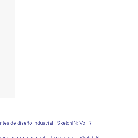
ntes de diseño industrial
,
SketchIN: Vol. 7
puestas urbanas contra la violencia
,
SketchIN: