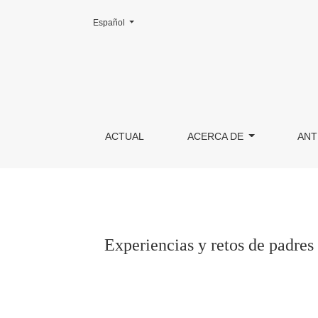
Cambiar el idioma. El actual es:
Español
Experiencias y retos de padres con niños sordo
ACTUAL
ACERCA DE
ANT
Experiencias y retos de padres