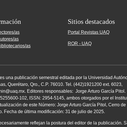
rmación
Sitios destacados
ectores/as
Portal Revistas UAQ
utores/as
ROR - UAQ
ibliotecarios/as
 es una publicación semestral editada por la Universidad Autó
as, Querétaro, Qro.,
C.P. 76010
.
Tel. (
442
)
1921200
ext.
6023
,
chin@uaq.mx
. Editores
responsables: Jorge Arturo García Pitol
5255600
-
102
,
ISSN
:
2954-5145
, ambos
otorgados por el Instit
tualización de este Número: Jorge Arturo García Pitol, Cerro 
ro. Fecha de última modificación:
31
de julio de
2025
.
esariamente reflejan la postura del editor de la publicación. S