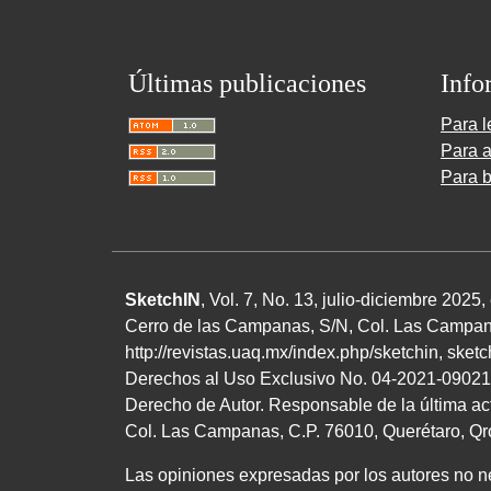
Últimas publicaciones
Info
Para l
Para a
Para b
SketchIN
, Vol. 7, No.
13
, julio-diciembre
2025
,
Cerro de las Campanas,
S/N
, Col. Las Campan
http://revistas.uaq.mx/index.php/sketchin
,
sket
Derechos al Uso Exclusivo
No.
04
-
2021
-
09021
Derecho de Autor. Responsable de la última ac
Col. Las Campanas,
C.P. 76010
, Querétaro, Q
Las opiniones expresadas por los autores no nec