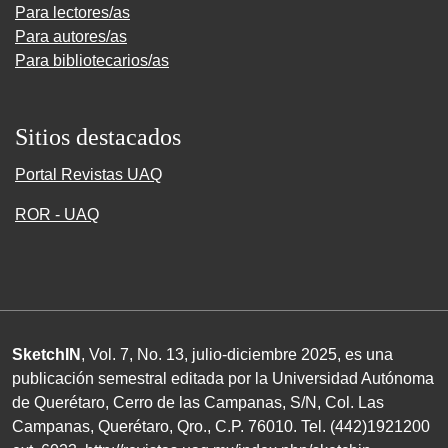
Para lectores/as
Para autores/as
Para bibliotecarios/as
Sitios destacados
Portal Revistas UAQ
ROR - UAQ
SketchIN
, Vol. 7, No.
13
, julio-diciembre
2025
, es una
publicación semestral editada por la Universidad Autónoma
de Querétaro, Cerro de las Campanas,
S/N
, Col. Las
Campanas, Querétaro, Qro.,
C.P. 76010
.
Tel. (
442
)
1921200