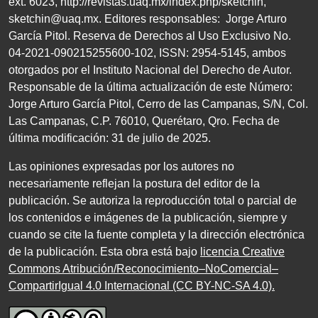
ext.
6023
,
http://revistas.uaq.mx/index.php/sketchin
,
sketchin@uaq.mx
. Editores
responsables: Jorge Arturo
García Pitol. Reserva de Derechos al Uso Exclusivo
No.
04
-
2021
-
090215255600
-
102
,
ISSN
:
2954-5145
, ambos
otorgados por el Instituto Nacional del Derecho de Autor.
Responsable de la última actualización de este Número:
Jorge Arturo García Pitol, Cerro de las Campanas,
S/N
, Col.
Las Campanas,
C.P. 76010
, Querétaro, Qro. Fecha de
última modificación:
31
de julio de
2025
.
Las opiniones expresadas por los autores no
necesariamente reflejan la postura del editor de la
publicación. Se autoriza la reproducción total o parcial de
los contenidos e imágenes de la publicación, siempre y
cuando se cite la fuente completa y la dirección electrónica
de la publicación. Esta obra está bajo
licencia Creative
Commons Atribución/Reconocimiento–NoComercial–
CompartirIgual 4.0 Internacional (CC BY-NC-SA 4.0)
.