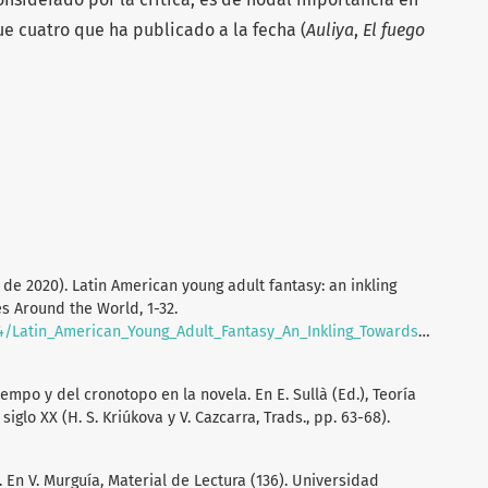
ue cuatro que ha publicado a la fecha (
Auliya
,
El fuego
e de 2020). Latin American young adult fantasy: an inkling
s Around the World, 1-32.
/Latin_American_Young_Adult_Fantasy_An_Inkling_Towards_An_Elusi
iempo y del cronotopo en la novela. En E. Sullà (Ed.), Teoría
siglo XX (H. S. Kriúkova y V. Cazcarra, Trads., pp. 63-68).
a. En V. Murguía, Material de Lectura (136). Universidad