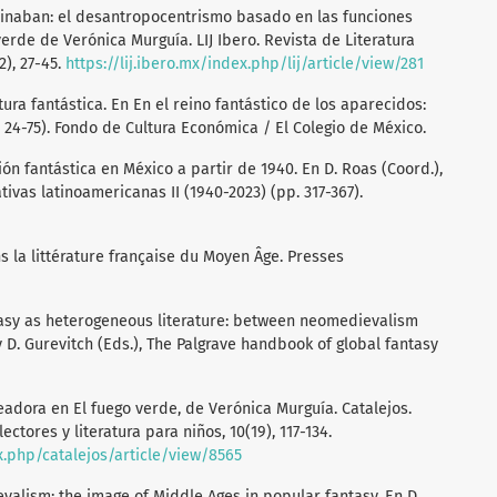
 reinaban: el desantropocentrismo basado en las funciones
erde de Verónica Murguía. LIJ Ibero. Revista de Literatura
2), 27-45.
https://lij.ibero.mx/index.php/lij/article/view/281
atura fantástica. En En el reino fantástico de los aparecidos:
 24-75). Fondo de Cultura Económica / El Colegio de México.
ción fantástica en México a partir de 1940. En D. Roas (Coord.),
ativas latinoamericanas II (1940-2023) (pp. 317-367).
ns la littérature française du Moyen Âge. Presses
antasy as heterogeneous literature: between neomedievalism
 D. Gurevitch (Eds.), The Palgrave handbook of global fantasy
readora en El fuego verde, de Verónica Murguía. Catalejos.
ctores y literatura para niños, 10(19), 117-134.
x.php/catalejos/article/view/8565
evalism: the image of Middle Ages in popular fantasy. En D.