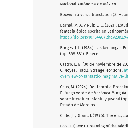
Nacional Autónoma de México.
Beowulf: a verse translation (S. Hean
Bernal, M. A. y Ruiz, L. C. (2021). Es
fantasía épica escrita en Latinoamérica
https://doi.org/10.15446/lthc.v23n2.9
Borges, J. L. (1984). Las kenningar. En
(pp. 368-381). Emecé.
Castro, L. B. (30 de noviembre de 2020
C. Noyes, Trad.). Strange Horizons.
ht
overview-of-fantastic-imaginative-li
Celis, M. (2024). De Heorot a Brocela
El fuego verde de Verónica Murguía. E
sobre literatura infantil y juvenil (
Estado de Morelos.
Clute, J. y Grant, J. (1996). The encyc
Eco, U. (1986). Dreaming of the Middl