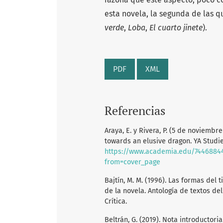
esta novela, la segunda de las q
verde
,
Loba
,
El cuarto jinete
).
PDF
XML
Referencias
Araya, E. y Rivera, P. (5 de noviembr
towards an elusive dragon. YA Studie
https://www.academia.edu/74468844
from=cover_page
Bajtín, M. M. (1996). Las formas del t
de la novela. Antología de textos del 
Crítica.
Beltrán, G. (2019). Nota introductori