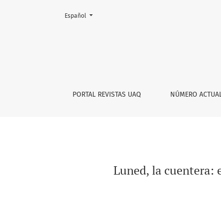
Cambiar el idioma. El actual es:
Español
Luned, la cuentera: el arte de contar histori
PORTAL REVISTAS UAQ
NÚMERO ACTUA
Luned, la cuentera: e