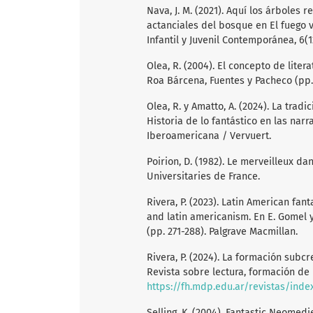
Nava, J. M. (2021). Aquí los árboles
actanciales del bosque en El fuego v
Infantil y Juvenil Contemporánea, 6(1
Olea, R. (2004). El concepto de liter
Roa Bárcena, Fuentes y Pacheco (pp.
Olea, R. y Amatto, A. (2024). La tradi
Historia de lo fantástico en las narr
Iberoamericana / Vervuert.
Poirion, D. (1982). Le merveilleux da
Universitaries de France.
Rivera, P. (2023). Latin American f
and latin americanism. En E. Gomel y
(pp. 271-288). Palgrave Macmillan.
Rivera, P. (2024). La formación subc
Revista sobre lectura, formación de le
https://fh.mdp.edu.ar/revistas/inde
Selling, K. (2004). Fantastic Neomedi