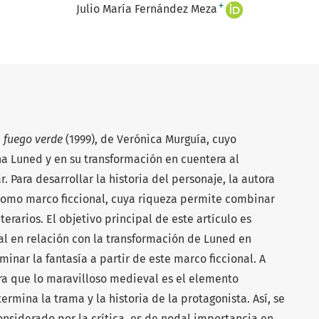
+
Julio María Fernández Meza
l fuego verde
(1999), de Verónica Murguía, cuyo
na Luned y en su transformación en cuentera al
r. Para desarrollar la historia del personaje, la autora
 como marco ficcional, cuya riqueza permite combinar
rarios. El objetivo principal de este artículo es
l en relación con la transformación de Luned en
minar la fantasía a partir de este marco ficcional. A
tra que lo maravilloso medieval es el elemento
rmina la trama y la historia de la protagonista. Así, se
nsiderado por la crítica, es de nodal importancia en