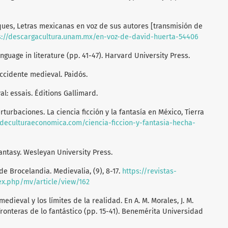
sques, Letras mexicanas en voz de sus autores [transmisión de
s://descargacultura.unam.mx/en-voz-de-david-huerta-54406
nguage in literature (pp. 41-47). Harvard University Press.
l occidente medieval. Paidós.
val: essais. Éditions Gallimard.
rturbaciones. La ciencia ficción y la fantasía en México, Tierra
odeculturaeconomica.com/ciencia-ficcion-y-fantasia-hecha-
fantasy. Wesleyan University Press.
 de Brocelandia. Medievalia, (9), 8-17.
https://revistas-
ex.php/mv/article/view/162
medieval y los límites de la realidad. En A. M. Morales, J. M.
 fronteras de lo fantástico (pp. 15-41). Benemérita Universidad