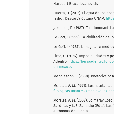
Harcourt Brace Jovanovich.
Huerta, D. (2012). El agua de los bo
radio], Descarga Cultura UNAM,
http
Jakobson, R. (1987). The dominant. La
Le Goff, J. (1999). La civilización de
Le Goff, J. (1985). L’imaginaire medie
Lima, G. (2024). Imposibilidades y pe
Adentro.
https://tierraadentro.fond
en-mexico/
Mendlesohn, F. (2008). Rhetorics of 
Morales, A. M. (1991). Los habitantes
filologicas.unam.mx/medievalia/ind
Morales, A. M. (2003). Lo maravilloso 
Sardiñas y L. E. Zamudio (Eds.), Las
Autónoma de Puebla.