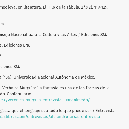
medieval en literatura. El Hilo de la Fábula, 2/3(2), 119-129.
2
ra.
onsejo Nacional para la Cultura y las Artes / Ediciones SM.
s. Ediciones Era.
M.
diciones SM.
ura (136). Universidad Nacional Autónoma de México.
. Verónica Murguía: “la fantasía es una de las formas de la
edo. Confabulario.
m.mx/veronica-murguia-entrevista-ilianaolmedo/
e gusta que el lenguaje sea todo lo que puede ser / Entrevista
traslibres.com/entrevistas/alejandro-arras-entrevista-