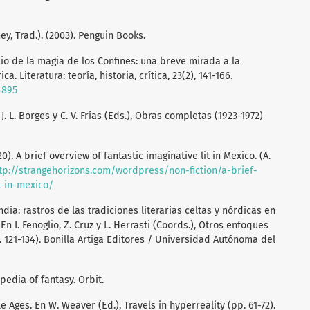
ey, Trad.). (2003). Penguin Books.
tudio de la magia de los Confines: una breve mirada a la
. Literatura: teoría, historia, crítica, 23(2), 141-166.
4895
 J. L. Borges y C. V. Frías (Eds.), Obras completas (1923-1972)
). A brief overview of fantastic imaginative lit in Mexico. (A.
tp://strangehorizons.com/wordpress/non-fiction/a-brief-
t-in-mexico/
ndia: rastros de las tradiciones literarias celtas y nórdicas en
n I. Fenoglio, Z. Cruz y L. Herrasti (Coords.), Otros enfoques
pp. 121-134). Bonilla Artiga Editores / Universidad Autónoma del
lopedia of fantasy. Orbit.
e Ages. En W. Weaver (Ed.), Travels in hyperreality (pp. 61-72).