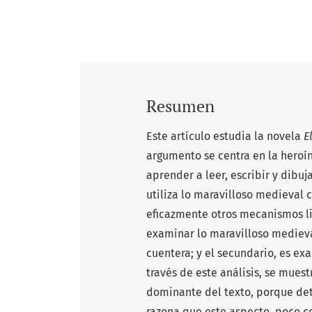
Resumen
Este artículo estudia la novela
E
argumento se centra en la heroí
aprender a leer, escribir y dibuja
utiliza lo maravilloso medieval
eficazmente otros mecanismos lite
examinar lo maravilloso medieva
cuentera; y el secundario, es exa
través de este análisis, se mues
dominante del texto, porque dete
razona que este aspecto, poco co