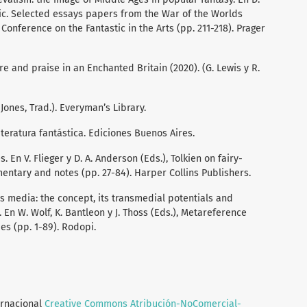
stic. Selected essays papers from the War of the Worlds
Conference on the Fantastic in the Arts (pp. 211-218). Prager
e and praise in an Enchanted Britain (2020). (G. Lewis y R.
 Jones, Trad.). Everyman’s Library.
literatura fantástica. Ediciones Buenos Aires.
es. En V. Flieger y D. A. Anderson (Eds.), Tolkien on fairy-
entary and notes (pp. 27-84). Harper Collins Publishers.
s media: the concept, its transmedial potentials and
En W. Wolf, K. Bantleon y J. Thoss (Eds.), Metareference
es (pp. 1-89). Rodopi.
ernacional
Creative Commons Atribución-NoComercial-