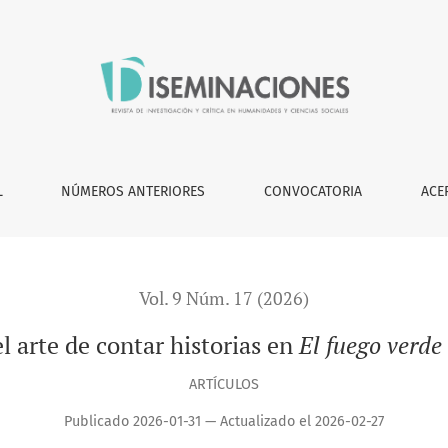
as en <i>El fuego verde </i>de Verónica Murguía
L
NÚMEROS ANTERIORES
CONVOCATORIA
ACE
Vol. 9 Núm. 17 (2026)
l arte de contar historias en
El fuego verde
ARTÍCULOS
Publicado 2026-01-31 — Actualizado el 2026-02-27