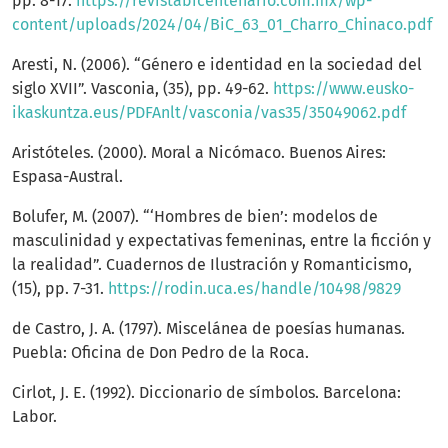
pp. 8-17.
https://revistabicentenario.com.mx/wp-
content/uploads/2024/04/BiC_63_01_Charro_Chinaco.pdf
Aresti, N. (2006). “Género e identidad en la sociedad del
siglo XVII”. Vasconia, (35), pp. 49-62.
https://www.eusko-
ikaskuntza.eus/PDFAnlt/vasconia/vas35/35049062.pdf
Aristóteles. (2000). Moral a Nicómaco. Buenos Aires:
Espasa-Austral.
Bolufer, M. (2007). “‘Hombres de bien’: modelos de
masculinidad y expectativas femeninas, entre la ficción y
la realidad”. Cuadernos de Ilustración y Romanticismo,
(15), pp. 7-31.
https://rodin.uca.es/handle/10498/9829
de Castro, J. A. (1797). Miscelánea de poesías humanas.
Puebla: Oficina de Don Pedro de la Roca.
Cirlot, J. E. (1992). Diccionario de símbolos. Barcelona:
Labor.