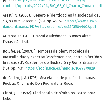
pp. 8-17.
https://revistabicentenario.com.mx/wp-
content/uploads/2024/04/BiC_63_01_Charro_Chinaco.pdf
Aresti, N. (2006). “Género e identidad en la sociedad del
siglo XVII”. Vasconia, (35), pp. 49-62.
https://www.eusko-
ikaskuntza.eus/PDFAnlt/vasconia/vas35/35049062.pdf
Aristóteles. (2000). Moral a Nicómaco. Buenos Aires:
Espasa-Austral.
Bolufer, M. (2007). “‘Hombres de bien’: modelos de
masculinidad y expectativas femeninas, entre la ficción y
la realidad”. Cuadernos de Ilustración y Romanticismo,
(15), pp. 7-31.
https://rodin.uca.es/handle/10498/9829
de Castro, J. A. (1797). Miscelánea de poesías humanas.
Puebla: Oficina de Don Pedro de la Roca.
Cirlot, J. E. (1992). Diccionario de símbolos. Barcelona:
Labor.