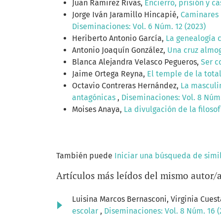
Juan Ramirez Rivas,
Encierro, prisión y c
Jorge Iván Jaramillo Hincapié,
Caminares l
Diseminaciones: Vol. 6 Núm. 12 (2023)
Heriberto Antonio García,
La genealogía 
Antonio Joaquín González,
Una cruz almog
Blanca Alejandra Velasco Pegueros,
Ser c
Jaime Ortega Reyna,
El temple de la tota
Octavio Contreras Hernández,
La masculin
antagónicas
,
Diseminaciones: Vol. 8 Núm.
Moises Anaya,
La divulgación de la filoso
También puede
Iniciar una búsqueda de simi
Artículos más leídos del mismo autor/
Luisina Marcos Bernasconi, Virginia Cues
escolar
,
Diseminaciones: Vol. 8 Núm. 16 (