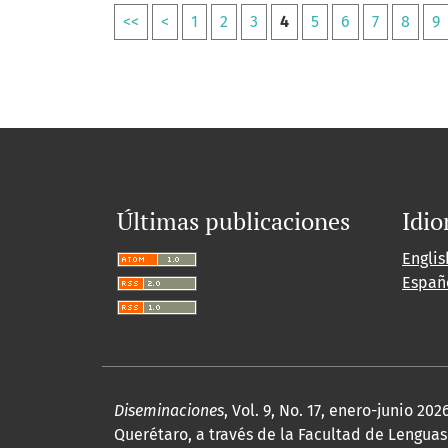
<<
<
1
2
3
4
5
6
7
8
9
Últimas publicaciones
Idi
Englis
Españ
Diseminaciones
, Vol. 9, No. 17, enero-junio 
Querétaro, a través de la Facultad de Lenguas 