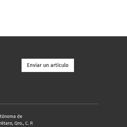
Enviar un artículo
Autónoma de
taro, Qro., C. P.