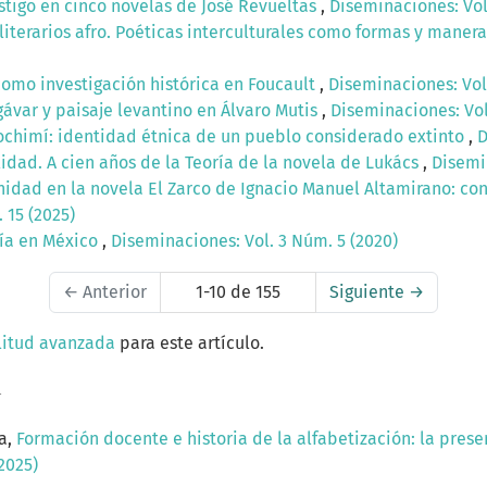
astigo en cinco novelas de José Revueltas
,
Diseminaciones: Vol
iterarios afro. Poéticas interculturales como formas y manera
como investigación histórica en Foucault
,
Diseminaciones: Vol.
ávar y paisaje levantino en Álvaro Mutis
,
Diseminaciones: Vol
ochimí: identidad étnica de un pueblo considerado extinto
,
D
lidad. A cien años de la Teoría de la novela de Lukács
,
Disemin
idad en la novela El Zarco de Ignacio Manuel Altamirano: con
 15 (2025)
fía en México
,
Diseminaciones: Vol. 3 Núm. 5 (2020)
←
Anterior
1-10 de 155
Siguiente
→
litud avanzada
para este artículo.
a
ta,
Formación docente e historia de la alfabetización: la prese
2025)