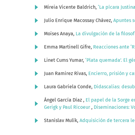
Mireia Vicente Baldrich,
‘La pícara Justin
Julio Enrique Macossay Chávez,
Apuntes s
Moises Anaya,
La divulgación de la filoso
Emma Martinell Gifre,
Reacciones ante ‘R
Linet Cums Yumar,
‘Plata quemada’. El g
Juan Ramirez Rivas,
Encierro, prisión y c
Laura Gabriela Conde,
Didascalias: desubj
Ángel García Díaz ,
El papel de la Sorge e
Gerigk y Paul Ricoeur
,
Diseminaciones: Vo
Stanislav Mulík,
Adquisición de tercera l