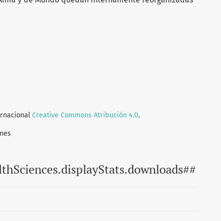
ernacional
Creative Commons Atribución 4.0
.
ones
lthSciences.displayStats.downloads##