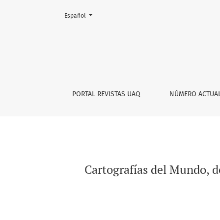
Cambiar el idioma. El actual es:
Español
Cartografías del Mundo, de Dios y del Alma: S
PORTAL REVISTAS UAQ
NÚMERO ACTUA
Cartografías del Mundo, de