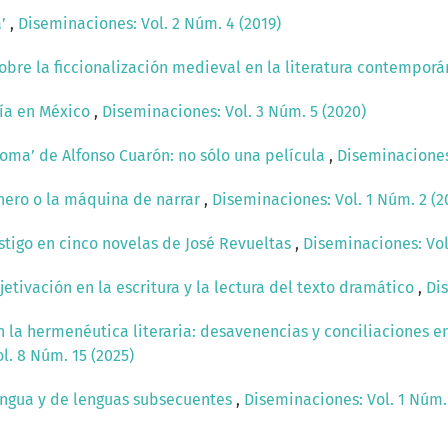
a’
,
Diseminaciones: Vol. 2 Núm. 4 (2019)
obre la ficcionalización medieval en la literatura contempor
fía en México
,
Diseminaciones: Vol. 3 Núm. 5 (2020)
oma’ de Alfonso Cuarón: no sólo una película
,
Diseminaciones:
énero o la máquina de narrar
,
Diseminaciones: Vol. 1 Núm. 2 (2
astigo en cinco novelas de José Revueltas
,
Diseminaciones: Vol
etivación en la escritura y la lectura del texto dramático
,
Dis
n la hermenéutica literaria: desavenencias y conciliaciones e
l. 8 Núm. 15 (2025)
engua y de lenguas subsecuentes
,
Diseminaciones: Vol. 1 Núm. 