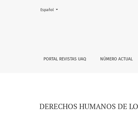
Cambiar el idioma. El actual es:
Español
DERECHOS HUMANOS DE LOS ADULTOS MAYORE
PORTAL REVISTAS UAQ
NÚMERO ACTUAL
DERECHOS HUMANOS DE LOS