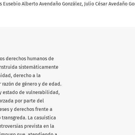
is Eusebio Alberto Avendaño González
Julio César Avedaño Go
 los derechos humanos de
onstruida sistemáticamente
nidad, derecho a la
r razón de género y de edad.
 y estado de vulnerabilidad,
orzada por parte del
eses y derechos frente a
 transgreda. La casuística
roversias prevista en la
, impuso que, atendiendo a