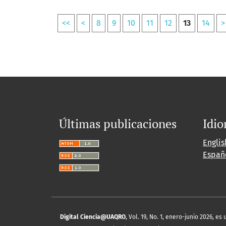
<<
<
8
9
10
11
12
13
14
>
Últimas publicaciones
Idi
Englis
Españ
Digital Ciencia@UAQRO
, Vol. 19, No. 1, enero-junio 2026, 