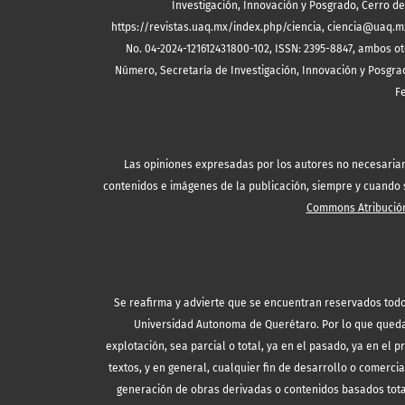
Investigación, Innovación y Posgrado, Cerro de 
https://revistas.uaq.mx/index.php/ciencia, ciencia@uaq.m
No. 04-2024-121612431800-102, ISSN: 2395-8847, ambos ot
Número, Secretaría de Investigación, Innovación y Posgrad
F
Las opiniones expresadas por los autores no necesariamen
contenidos e imágenes de la publicación, siempre y cuando se
Commons Atribución
Se reafirma y advierte que se encuentran reservados todo
Universidad Autonoma de Querétaro. Por lo que queda 
explotación, sea parcial o total, ya en el pasado, ya en el p
textos, y en general, cualquier fin de desarrollo o comercia
generación de obras derivadas o contenidos basados tota