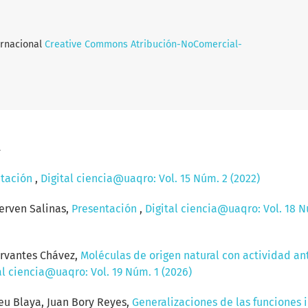
ernacional
Creative Commons Atribución-NoComercial-
a
ntación
,
Digital ciencia@uaqro: Vol. 15 Núm. 2 (2022)
erven Salinas,
Presentación
,
Digital ciencia@uaqro: Vol. 18 Nú
ervantes Chávez,
Moléculas de origen natural con actividad a
al ciencia@uaqro: Vol. 19 Núm. 1 (2026)
eu Blaya, Juan Bory Reyes,
Generalizaciones de las funciones 