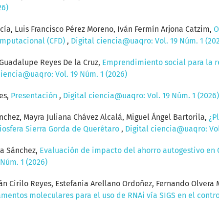
26)
rcía, Luis Francisco Pérez Moreno, Iván Fermín Arjona Catzim,
O
computacional (CFD)
,
Digital ciencia@uaqro: Vol. 19 Núm. 1 (20
 Guadalupe Reyes De la Cruz,
Emprendimiento social para la r
ciencia@uaqro: Vol. 19 Núm. 1 (2026)
es,
Presentación
,
Digital ciencia@uaqro: Vol. 19 Núm. 1 (2026)
chez, Mayra Juliana Chávez Alcalá, Miguel Ángel Bartorila,
¿P
Biosfera Sierra Gorda de Querétaro
,
Digital ciencia@uaqro: Vol
na Sánchez,
Evaluación de impacto del ahorro autogestivo en 
 Núm. 1 (2026)
án Cirilo Reyes, Estefania Arellano Ordoñez, Fernando Olvera M
mentos moleculares para el uso de RNAi vía SIGS en el contr