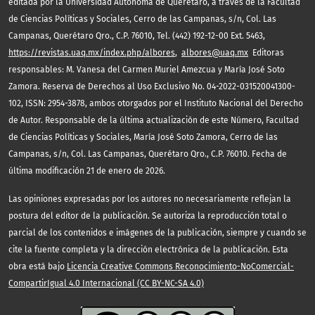
editada por la Universidad Autónoma de Querétaro, a través de la Facultad
de Ciencias Políticas y Sociales, Cerro de las Campanas, s/n, Col. Las
Campanas, Querétaro Qro., C.P. 76010, Tel. (442) 192-12-00 Ext. 5463,
https://revistas.uaq.mx/index.php/albores
,
albores@uaq.mx
Editoras
responsables: M. Vanesa del Carmen Muriel Amezcua y María José Soto
Zamora. Reserva de Derechos al Uso Exclusivo No. 04-2022-031520041300-
102, ISSN: 2954-3878, ambos otorgados por el Instituto Nacional del Derecho
de Autor. Responsable de la última actualización de este Número, Facultad
de Ciencias Políticas y Sociales, María José Soto Zamora, Cerro de las
Campanas, s/n, Col. Las Campanas, Querétaro Qro., C.P. 76010. Fecha de
última modificación 21 de enero de 2026.
Las opiniones expresadas por los autores no necesariamente reflejan la
postura del editor de la publicación. Se autoriza la reproducción total o
parcial de los contenidos e imágenes de la publicación, siempre y cuando se
cite la fuente completa y la dirección electrónica de la publicación. Esta
obra está bajo
Licencia Creative Commons Reconocimiento-NoComercial-
CompartirIgual 4.0 Internacional (CC BY-NC-SA 4.0)