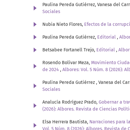
Paulina Pereda Gutiérrez, Vanesa del Ca
Sociales
Nubia Nieto Flores,
Efectos de la corrup
Paulina Pereda Gutiérrez,
Editorial
,
Albor
Betsabee Fortanell Trejo,
Editorial
,
Albor
Rosendo Bolívar Meza,
Movimiento Ciudada
de 2024
,
Albores: Vol. 5 Núm. 8 (2026): Al
Paulina Pereda Gutiérrez , Vanesa del C
Sociales
Analucía Rodríguez Prado,
Gobernar a tra
(2026): Albores. Revista de Ciencias Polít
Elsa Herrera Bautista,
Narraciones para l
Vol. 5 Núm. 8 (2026): Albores. Revista de 