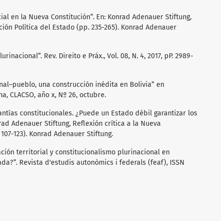
cial en la Nueva Constitución”. En: Konrad Adenauer Stiftung,
ución Política del Estado (pp. 235-265). Konrad Adenauer
urinacional”. Rev. Direito e Práx., Vol. 08, N. 4, 2017, pP. 2989-
onal–pueblo, una construcción inédita en Bolivia” en
a, CLACSO, año x, Nº 26, octubre.
rantías constitucionales. ¿Puede un Estado débil garantizar los
ad Adenauer Stiftung, Reflexión crítica a la Nueva
 107-123). Konrad Adenauer Stiftung.
ación territorial y constitucionalismo plurinacional en
a?”. Revista d'estudis autonòmics i federals (feaf), ISSN