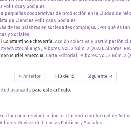
s Políticas y Sociales
 a pequeñas cooperativas de producción en la Ciudad de Méxi
ista de Ciencias Políticas y Sociales
vés de las palabras en sociedades complejas: ¿Por qué es ta
icas y Sociales
el Constantino Echeverría,
Acción colectiva y participación c
la #RedVotoChilango
,
Albores: Vol. 2 Núm. 2 (2023): Albores. Re
armen Muriel Amezcua,
Carta Editorial
,
Albores: Vol. 2 Núm. 2 (
←
Anterior
1-10 de 15
Siguiente
→
litud avanzada
para este artículo.
a
escritor como reivindicación: el Itinerario intelectual de A
 Albores. Revista de Ciencias Políticas y Sociales