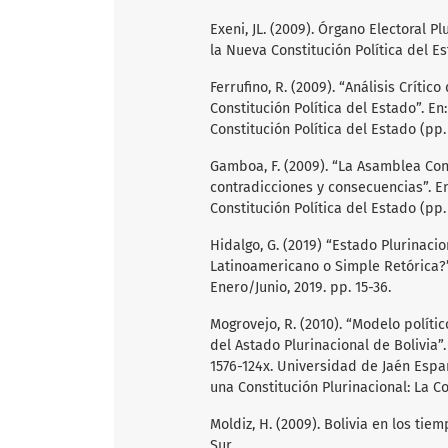
Exeni, JL. (2009). Órgano Electoral P
la Nueva Constitución Política del E
Ferrufino, R. (2009). “Análisis Crít
Constitución Política del Estado”. En
Constitución Política del Estado (pp.
Gamboa, F. (2009). “La Asamblea Con
contradicciones y consecuencias”. En
Constitución Política del Estado (pp.
Hidalgo, G. (2019) “Estado Plurinaci
Latinoamericano o Simple Retórica?”
Enero/Junio, 2019. pp. 15-36.
Mogrovejo, R. (2010). “Modelo políti
del Astado Plurinacional de Bolivia”
1576-124x. Universidad de Jaén Españ
una Constitución Plurinacional: La Co
Moldiz, H. (2009). Bolivia en los ti
Sur.