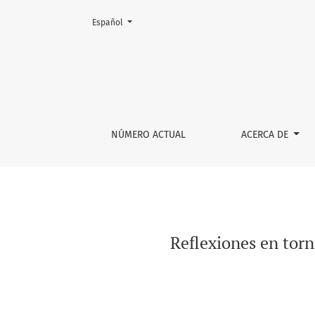
Cambiar el idioma. El actual es:
Español
Reflexiones en torno a una Constitución Pluri
NÚMERO ACTUAL
ACERCA DE
Reflexiones en torn